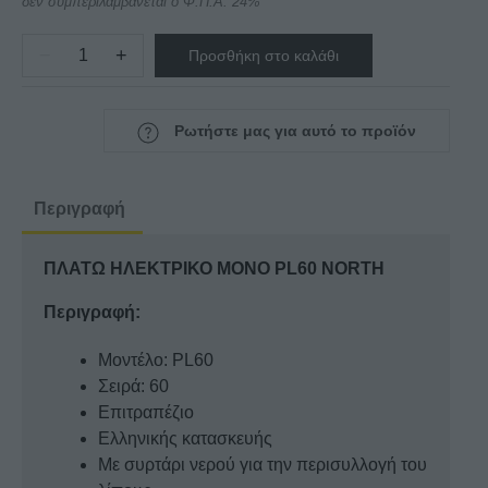
δεν συμπεριλαμβάνεται ο Φ.Π.Α. 24%
−
+
Προσθήκη στο καλάθι
ΠΛΑΤΩ
ΗΛΕΚΤΡΙΚΟ
ΜΟΝΟ
Ρωτήστε μας για αυτό το προϊόν
PL60
NORTH
ποσότητα
Περιγραφή
ΠΛΑΤΩ ΗΛΕΚΤΡΙΚΟ ΜΟΝΟ PL60 NORTH
Περιγραφή:
Μοντέλο: PL60
Σειρά: 60
Επιτραπέζιο
Ελληνικής κατασκευής
Με συρτάρι νερού για την περισυλλογή του