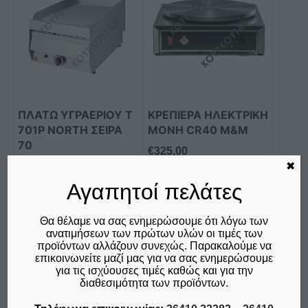
ΠΛΑΤΩ ΥΓΡΑΕΡΙΟΥ Τ
ΚΡΕΠΙΕΡΑ ΗΛΕΚΤΡΙΚΗ
701P NORTH ΣΕΙΡΑ
ΜΟΝΗ CR40 M&M
70
€
325,00
✖
€
850,00
δεν συμπεριλαμβάνεται ο
Φ.Π.Α. 24%
δεν συμπεριλαμβάνεται ο
Αγαπητοί πελάτες
Φ.Π.Α. 24%
Θα θέλαμε να σας ενημερώσουμε ότι λόγω των
Προσθήκη στο καλάθι
Προσθήκη στο καλάθι
ανατιμήσεων των πρώτων υλών οι τιμές των
προϊόντων αλλάζουν συνεχώς. Παρακαλούμε να
Σύγκριση
Σύγκριση
επικοινωνείτε μαζί μας για να σας ενημερώσουμε
για τις ισχύουσες τιμές καθώς και για την
διαθεσιμότητα των προϊόντων.