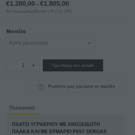
Price
€
1.280,00
€
1.805,00
–
range:
δεν συμπεριλαμβάνεται ο Φ.Π.Α. 24%
€1.280,00
through
€1.805,00
Μοντέλο
−
+
Προσθήκη στο καλάθι
ΠΛΑΤΩ
ΥΓΡΑΕΡΙΟΥ
ΜΕ
Ρωτήστε μας για αυτό το προϊόν
ΑΝΟΞΕΙΔΩΤΗ
ΠΛΑΚΑ
ΚΑΙ
Περιγραφή
ΜΕ
ΕΡΜΑΡΙΟ
ΠΛΑΤΩ ΥΓΡΑΕΡΙΟΥ ΜΕ ΑΝΟΞΕΙΔΩΤΗ
P8S7
ΠΛΑΚΑ ΚΑΙ ΜΕ ΕΡΜΑΡΙΟ P8S7 SERGAS
SERGAS