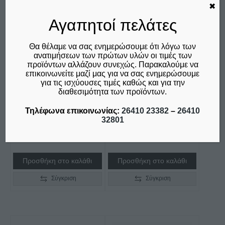
✖
Αγαπητοί πελάτες
Θα θέλαμε να σας ενημερώσουμε ότι λόγω των
ανατιμήσεων των πρώτων υλών οι τιμές των
προϊόντων αλλάζουν συνεχώς. Παρακαλούμε να
επικοινωνείτε μαζί μας για να σας ενημερώσουμε
ΠΛΑΤΩ ΥΓΡΑΕΡΙΟΥ Τ
ΦΡΥΓΑΝΙΕΡΑ-
για τις ισχύουσες τιμές καθώς και για την
701P NORTH ΣΕΙΡΑ
MULTIGRILL ROLLER
διαθεσιμότητα των προϊόντων.
70
M&M
Τηλέφωνα επικοινωνίας:
26410 23382
–
26410
€
850,00
€
780,00
32801
δεν συμπεριλαμβάνεται ο
δεν συμπεριλαμβάνεται ο
Φ.Π.Α. 24%
Φ.Π.Α. 24%
Προσθήκη στο καλάθι
Προσθήκη στο καλάθι
Σύγκριση
Σύγκριση
Αυτό