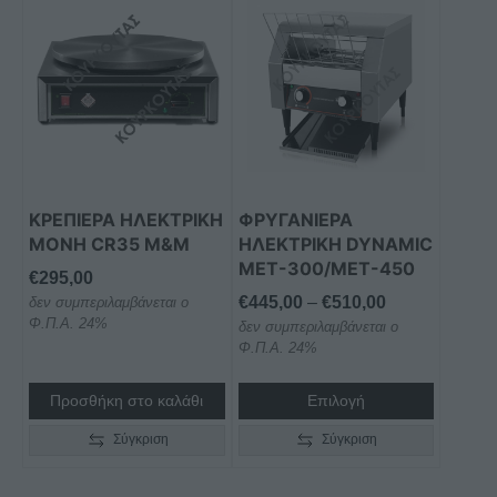
το
προϊόν
έχει
πολλαπλές
παραλλαγές.
Οι
επιλογές
μπορούν
ΚΡΕΠΙΕΡΑ ΗΛΕΚΤΡΙΚΗ
ΦΡΥΓΑΝΙΕΡΑ
να
ΜΟΝΗ CR35 M&M
ΗΛΕΚΤΡΙΚΗ DYNAMIC
επιλεγούν
MET-300/MET-450
€
295,00
στη
Price
€
445,00
–
€
510,00
δεν συμπεριλαμβάνεται ο
σελίδα
Φ.Π.Α. 24%
δεν συμπεριλαμβάνεται ο
range:
του
Φ.Π.Α. 24%
€445,00
προϊόντος
through
Προσθήκη στο καλάθι
Επιλογή
€510,00
Σύγκριση
Σύγκριση