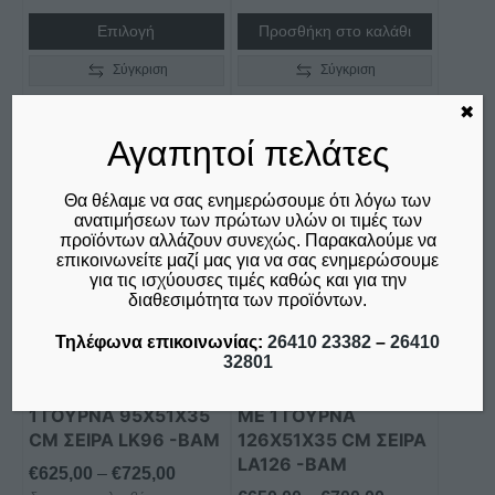
Επιλογή
Προσθήκη στο καλάθι
Σύγκριση
Σύγκριση
✖
Αγαπητοί πελάτες
Αυτό
Αυτό
το
το
Θα θέλαμε να σας ενημερώσουμε ότι λόγω των
ανατιμήσεων των πρώτων υλών οι τιμές των
προϊόν
προϊόν
προϊόντων αλλάζουν συνεχώς. Παρακαλούμε να
έχει
έχει
επικοινωνείτε μαζί μας για να σας ενημερώσουμε
πολλαπλές
πολλαπλές
για τις ισχύουσες τιμές καθώς και για την
διαθεσιμότητα των προϊόντων.
παραλλαγές.
παραλλαγές.
Οι
Οι
Τηλέφωνα επικοινωνίας:
26410 23382
–
26410
επιλογές
επιλογές
32801
μπορούν
μπορούν
ΛΑΝΤΖΑ ΚΛΕΙΣΤΗ ΜΕ
ΛΑΝΤΖΑ ANOIXΤΗ
να
να
1 ΓΟΥΡΝΑ 95X51X35
ΜΕ 1 ΓΟΥΡΝΑ
επιλεγούν
επιλεγούν
CM ΣΕΙΡΑ LK96 -BAM
126X51X35 CM ΣΕΙΡΑ
στη
στη
LΑ126 -BAM
Price
€
625,00
–
€
725,00
σελίδα
σελίδα