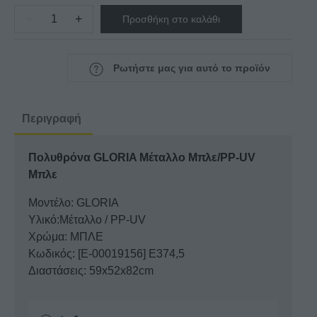
−
+
Προσθήκη στο καλάθι
Πολυθρόνα
GLORIA
Μέταλλο
Ρωτήστε μας για αυτό το προϊόν
Μπλε/PP-
UV
Μπλε
Περιγραφή
ποσότητα
Πολυθρόνα GLORIA Μέταλλο Μπλε/PP-UV
Μπλε
Μοντέλο: GLORIA
Υλικό:Μέταλλο / PP-UV
Χρώμα: ΜΠΛΕ
Κωδικός: [Ε-00019156] Ε374,5
Διαστάσεις: 59x52x82cm