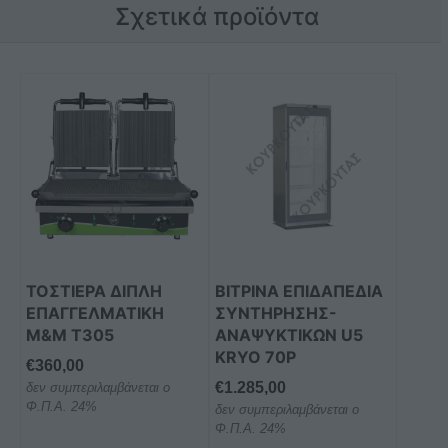
Σχετικά προϊόντα
Αυτό
το
προϊόν
έχει
πολλαπλές
παραλλαγές.
Οι
επιλογές
μπορούν
ΤΟΣΤΙΕΡΑ ΔΙΠΛΗ
ΒΙΤΡΙΝΑ ΕΠΙΔΑΠΕΔΙΑ
να
ΕΠΑΓΓΕΛΜΑΤΙKH
ΣΥΝΤΗΡΗΣΗΣ-
επιλεγούν
M&M Τ305
ΑΝΑΨΥΚΤΙΚΩΝ U5
στη
KRYO 70P
€
360,00
σελίδα
€
1.285,00
δεν συμπεριλαμβάνεται ο
του
Φ.Π.Α. 24%
δεν συμπεριλαμβάνεται ο
προϊόντος
Φ.Π.Α. 24%