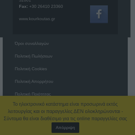
Fax:
+30 26410 23360
www.kourkoutas.gr
Όροι συναλλαγών
Πολιτική Πωλήσεων
Πολιτική Cookies
Πολιτική Απορρήτου
Πολιτική Ποιότητας
Το ηλεκτρονικό κατάστημα είναι προσωρινά εκτός
Όροι χρήσης
λειτουργίας και οι παραγγελίες ΔΕΝ ολοκληρώνονται -
Σύντομα θα είναι διαθέσιμο για τις online παραγγελίες σας
Απόρριψη
© 2026 Εξοπλισμός Καταστημάτων – ΚΟΥΡΚΟΥΤΑΣ