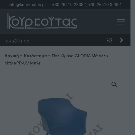
info@kourkoutas.gr
+30 26410 23382
,
+30 26410 32801
Αρχική
»
Κατάστημα
»
Πολυθρόνα GLORIA Μέταλλο
Μπλε/PP-UV Μπλε