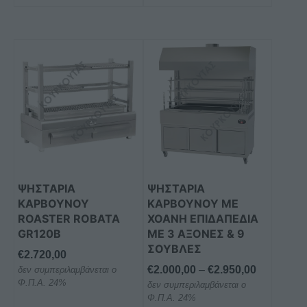
Αυτό
το
προϊόν
έχει
πολλαπλές
παραλλαγές.
Οι
επιλογές
μπορούν
ΨΗΣΤΑΡΙΑ
ΨΗΣΤΑΡΙΑ
να
ΚΑΡΒΟΥΝΟΥ
ΚΑΡΒΟΥΝΟΥ ΜΕ
επιλεγούν
ROASTER ROBATA
ΧΟΑΝΗ ΕΠΙΔΑΠΕΔΙΑ
στη
GR120B
ΜΕ 3 ΑΞΟΝΕΣ & 9
ΣΟΥΒΛΕΣ
σελίδα
€
2.720,00
του
Price
€
2.000,00
–
€
2.950,00
δεν συμπεριλαμβάνεται ο
προϊόντος
Φ.Π.Α. 24%
δεν συμπεριλαμβάνεται ο
range:
Φ.Π.Α. 24%
€2.000,00