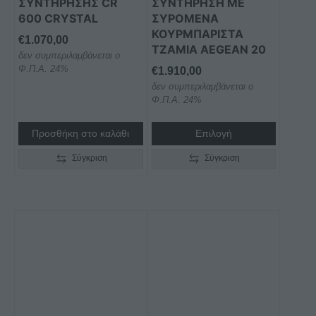
ΣΥΝΤΗΡΗΣΗΣ CR
ΣΥΝΤΗΡΗΣΗ ΜΕ
επιλεγούν
600 CRYSTAL
ΣΥΡΟΜΕΝΑ
στη
ΚΟΥΡΜΠΑΡΙΣΤΑ
€
1.070,00
ΤΖΑΜΙΑ AEGEAN 20
σελίδα
δεν συμπεριλαμβάνεται ο
του
Φ.Π.Α. 24%
€
1.910,00
προϊόντος
δεν συμπεριλαμβάνεται ο
Φ.Π.Α. 24%
Προσθήκη στο καλάθι
Επιλογή
Σύγκριση
Σύγκριση