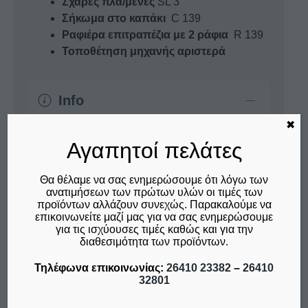
Σχάρες πλα/μενες
SL 3
Σήκωμα στο καπάκι
C 139
Ραφιέρα επιτραπέζια με 2 ράφια
R 139
Τοποθέτηση μηχανής αριστερά
Info
✖
Λόγω των ανατιμήσεων των πρώτων υλών
οι
Αγαπητοί πελάτες
τιμές των προϊόντων αλλάζουν συνεχώς
.
Παρακαλούμε να επικοινωνείτε μαζί μας για
Θα θέλαμε να σας ενημερώσουμε ότι λόγω των
να σας ενημερώσουμε για τις ισχύουσες τιμές
ανατιμήσεων των πρώτων υλών οι τιμές των
καθώς και για την διαθεσιμότητα των
προϊόντων αλλάζουν συνεχώς. Παρακαλούμε να
προϊόντων.
επικοινωνείτε μαζί μας για να σας ενημερώσουμε
για τις ισχύουσες τιμές καθώς και για την
διαθεσιμότητα των προϊόντων.
Ρωτήστε μας για αυτό το προϊόν
Τηλέφωνα επικοινωνίας:
26410 23382
–
26410
Τηλέφωνα επικοινωνίας:
32801
26410 23382
-
26410 32801