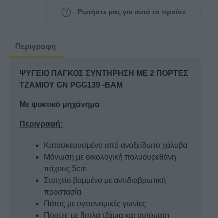
ΣΥΝΤΗΡΗΣΗ
Ρωτήστε μας για αυτό το προϊόν
ΜΕ
2
ΠΟΡΤΕΣ
Περιγραφή
ΤΖΑΜΙΟΥ
GN
ΨΥΓΕΙΟ ΠΑΓΚΟΣ ΣΥΝΤΗΡΗΣΗ ΜΕ 2 ΠΟΡΤΕΣ
PGG139
ΤΖΑΜΙΟΥ GN PGG139 -BAM
-
BAM
Με ψυκτικό μηχάνημα
ποσότητα
Περιγραφή:
Κατασκευασμένο από ανοξείδωτο χάλυβα
Μόνωση με οικολογική πολυουρεθάνη
πάχους 5cm
Στοιχείο βαμμένο με αντιδιαβρωτική
προστασία
Πάτος με υγειονομικές γωνίες
Πόρτες με διπλά τζάμια και αυτόματη