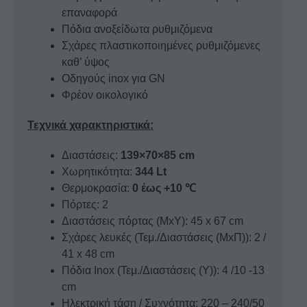
επαναφορά
Πόδια ανοξείδωτα ρυθμιζόμενα
Σχάρες πλαστικοποιημένες ρυθμιζόμενες
καθ’ ύψος
Οδηγούς inox για GN
Φρέον οικολογικό
Τεχνικά χαρακτηριστικά:
Διαστάσεις:
139×70×85 cm
Χωρητικότητα:
344 Lt
Θερμοκρασία:
0 έως +10 ℃
Πόρτες: 2
Διαστάσεις πόρτας (ΜxΥ): 45 x 67 cm
Σχάρες λευκές (Τεμ./Διαστάσεις (ΜxΠ)): 2 /
41 x 48 cm
Πόδια Inox (Τεμ./Διαστάσεις (Υ)): 4 /10 -13
cm
Ηλεκτρική τάση / Συχνότητα: 220 – 240/50