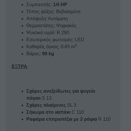
Συμπιεστής:
1/4 HP
Τύπος ψύξης: Βεβιασμένη
Απόψυξη: Αυτόματη
Θερμοστάτης: Ψηφιακός
Ψυκτικό υγρό: R 290
Εσωτερικός φωτισμός: LED
3
Καθαρός όγκος: 0.65 m
Βάρος:
90 kg
ΕΞΤΡΑ
:
Σχάρες ανοξείδωτες για ψυγείο
πάγκο
S 13
Σχάρες πλα/μενες
SL 3
Σήκωμα στο καπάκι
C 110
Ραφιέρα επιτραπέζια με 2 ράφια
R 110