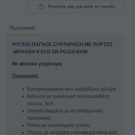
ΣΥΝΤΗΡΗΣΗ
Ρωτήστε μας για αυτό το προϊόν
ΜΕ
ΠΟΡΤΕΣ-
ΜΗΧΑΝΗ
Περιγραφή
ΚΑΤΩ
GN
ΨΥΓΕΙΟ ΠΑΓΚΟΣ ΣΥΝΤΗΡΗΣΗ ΜΕ ΠΟΡΤΕΣ
PG110-
-ΜΗΧΑΝΗ ΚΑΤΩ GN PG110-BAM
BAM
ποσότητα
Με ψυκτικό μηχάνημα
Περιγραφή:
Κατασκευασμένο από ανοξείδωτο χάλυβα
Μόνωση με οικολογική πολυουρεθάνη
πάχους 5cm
Στοιχείο βαμμένο με αντιδιαβρωτική
προστασία
Πάτος με υγειονομικές γωνίες
Πόρτες με αυτόματη επαναφορά κάτω από