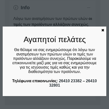
Info
Λόγω των ανατιμήσεων των πρώτων υλών
οι
τιμές των προϊόντων αλλάζουν συνεχώς
.
✖
Παρακαλούμε να επικοινωνείτε μαζί μας για
να σας ενημερώσουμε για τις ισχύουσες τιμές
Αγαπητοί πελάτες
καθώς και για την διαθεσιμότητα των
προϊόντων.
Θα θέλαμε να σας ενημερώσουμε ότι λόγω των
ανατιμήσεων των πρώτων υλών οι τιμές των
προϊόντων αλλάζουν συνεχώς. Παρακαλούμε να
Ρωτήστε μας για αυτό το προϊόν
επικοινωνείτε μαζί μας για να σας ενημερώσουμε
για τις ισχύουσες τιμές καθώς και για την
Τηλέφωνα επικοινωνίας:
διαθεσιμότητα των προϊόντων.
26410 23382
-
26410 32801
Τηλέφωνα επικοινωνίας:
26410 23382
–
26410
32801
Επικοινωνία