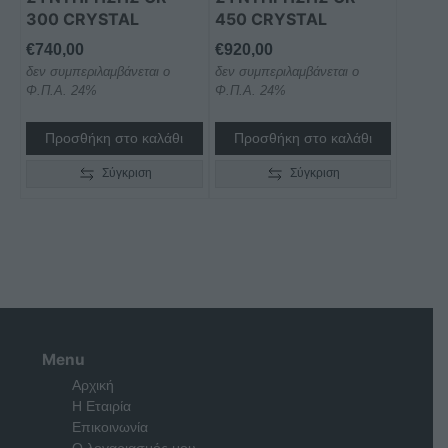
300 CRYSTAL
450 CRYSTAL
€
740,00
€
920,00
δεν συμπεριλαμβάνεται ο
δεν συμπεριλαμβάνεται ο
Φ.Π.Α. 24%
Φ.Π.Α. 24%
Προσθήκη στο καλάθι
Προσθήκη στο καλάθι
Σύγκριση
Σύγκριση
Menu
Αρχική
Η Εταιρία
Επικοινωνία
Ο λογαριασμός μου