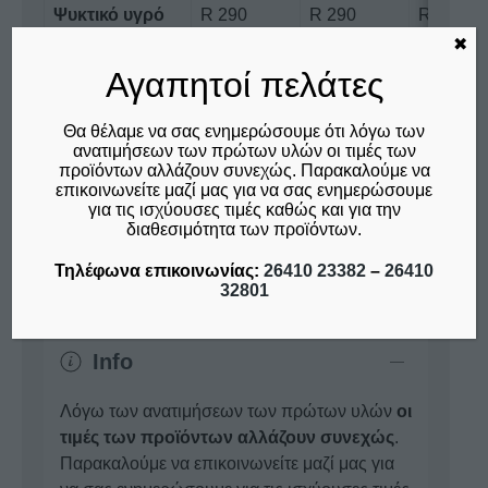
Ψυκτικό υγρό
R 290
R 290
R 290
✖
Εσωτερικός
LED
LED
LED
Αγαπητοί πελάτες
φωτισμός
Εξωτερικός
LED
LED
LED
Θα θέλαμε να σας ενημερώσουμε ότι λόγω των
ανατιμήσεων των πρώτων υλών οι τιμές των
φωτισμός
προϊόντων αλλάζουν συνεχώς. Παρακαλούμε να
επικοινωνείτε μαζί μας για να σας ενημερώσουμε
για τις ισχύουσες τιμές καθώς και για την
ΕΞΤΡΑ
:
διαθεσιμότητα των προϊόντων.
Λεκανάκια ανοξείδωτα
GN 1/3 GN 1/4
Τηλέφωνα επικοινωνίας:
26410 23382
–
26410
GN 1/6
32801
Info
Λόγω των ανατιμήσεων των πρώτων υλών
οι
τιμές των προϊόντων αλλάζουν συνεχώς
.
Παρακαλούμε να επικοινωνείτε μαζί μας για