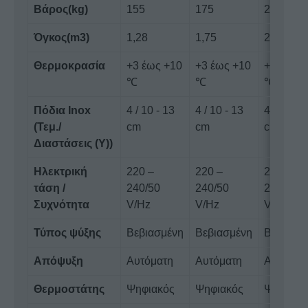
Βάρος(kg)
155
175
200
Όγκος(m3)
1,28
1,75
2,10
Θερμοκρασία
+3 έως +10
+3 έως +10
+3 έως 
℃
℃
℃
Πόδια Inox
4 / 10 - 13
4 / 10 - 13
4 / 10 - 1
(Τεμ./
cm
cm
cm
Διαστάσεις (Υ))
Ηλεκτρική
220 –
220 –
220 –
τάση /
240/50
240/50
240/50
Συχνότητα
V/Hz
V/Hz
V/Hz
Τύπος ψύξης
Βεβιασμένη
Βεβιασμένη
Βεβιασμ
Απόψυξη
Αυτόματη
Αυτόματη
Αυτόματ
Θερμοστάτης
Ψηφιακός
Ψηφιακός
Ψηφιακό