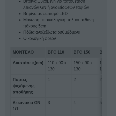
Βιτρίνα ψυχόμενη για τοποθέτηση
λεκανών GN ή ανοξείδωτων ταψιών
Βιτρίνα με φωτισμό LED
Μόνωση με οικολογική πολυουρεθάνη
πάχους 5cm
Πόδια ανοξείδωτα ρυθμιζόμενα
Οικολογική φρεον
ΜΟΝΤΕΛΟ
ΒFC 110
BFC 150
BFC 18
Διαστάσεις(cm)
110 x 90 x
150 x 90 x
180 x 90
130
130
130
Πόρτες
1
2
2
ψυχόμενης
αποθήκης
Λεκανάκια GN
3
4
5
1/1