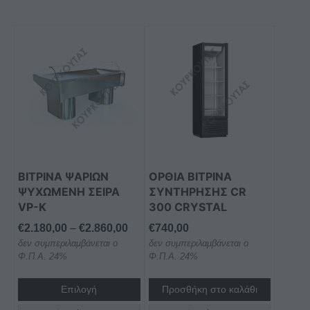
Αυτό
το
προϊόν
έχει
πολλαπλές
παραλλαγές.
Οι
επιλογές
μπορούν
ΒΙΤΡΙΝΑ ΨΑΡΙΩΝ
ΟΡΘΙΑ ΒΙΤΡΙΝΑ
να
ΨΥΧΩΜΕΝΗ ΣΕΙΡΑ
ΣΥΝΤΗΡΗΣΗΣ CR
επιλεγούν
VP-K
300 CRYSTAL
στη
Price
€
2.180,00
–
€
2.860,00
€
740,00
σελίδα
δεν συμπεριλαμβάνεται ο
range:
δεν συμπεριλαμβάνεται ο
του
Φ.Π.Α. 24%
Φ.Π.Α. 24%
€2.180,00
προϊόντος
through
Επιλογή
Προσθήκη στο καλάθι
€2.860,00