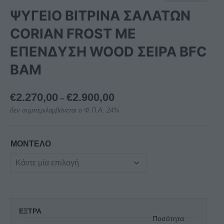
ΨΥΓΕΙΟ ΒΙΤΡΙΝΑ ΣΑΛΑΤΩΝ
CORIAN FROST ΜΕ
ΕΠΕΝΔΥΣΗ WOOD ΣΕΙΡΑ BFC
BAM
Price
€
2.270,00
€
2.900,00
–
range:
δεν συμπεριλαμβάνεται ο Φ.Π.Α. 24%
€2.270,00
through
€2.900,00
ΜΟΝΤΕΛΟ
ΕΞΤΡΑ
Ποσότητα