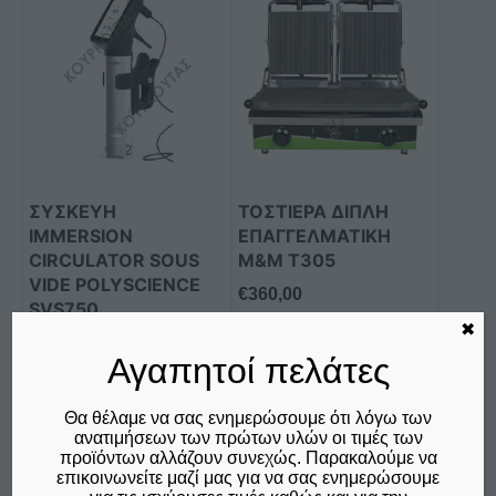
το
προϊόν
έχει
πολλαπλές
παραλλαγές.
Οι
επιλογές
μπορούν
ΣΥΣΚΕΥΗ
ΤΟΣΤΙΕΡΑ ΔΙΠΛΗ
να
IMMERSION
ΕΠΑΓΓΕΛΜΑΤΙKH
επιλεγούν
CIRCULATOR SOUS
M&M Τ305
στη
VIDE POLYSCIENCE
€
360,00
SVS750
σελίδα
δεν συμπεριλαμβάνεται ο
✖
του
Φ.Π.Α. 24%
€
655,00
Αγαπητοί πελάτες
προϊόντος
δεν συμπεριλαμβάνεται ο
Φ.Π.Α. 24%
Θα θέλαμε να σας ενημερώσουμε ότι λόγω των
ανατιμήσεων των πρώτων υλών οι τιμές των
Προσθήκη στο καλάθι
Επιλογή
προϊόντων αλλάζουν συνεχώς. Παρακαλούμε να
επικοινωνείτε μαζί μας για να σας ενημερώσουμε
Σύγκριση
Σύγκριση