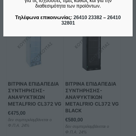
για τις ισχύουσες τιμές καθώς και για την
διαθεσιμότητα των προϊόντων.
Τηλέφωνα επικοινωνίας:
26410 23382
–
26410
32801
ΒΙΤΡΙΝΑ ΕΠΙΔΑΠΕΔΙΑ
ΒΙΤΡΙΝΑ ΕΠΙΔΑΠΕΔΙΑ
ΣΥΝΤΗΡΗΣΗΣ-
ΣΥΝΤΗΡΗΣΗΣ-
ΑΝΑΨΥΚΤΙΚΩΝ
ΑΝΑΨΥΚΤΙΚΩΝ
METALFRIO CL372 VG
METALFRIO CL372 VG
BLACK
€
475,00
€
580,00
δεν συμπεριλαμβάνεται ο
Φ.Π.Α. 24%
δεν συμπεριλαμβάνεται ο
Φ.Π.Α. 24%