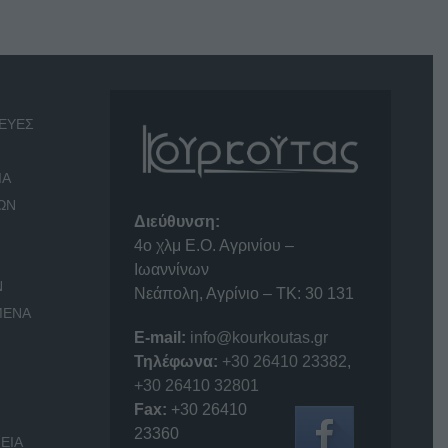
ΕΥΕΣ
ΙΑ
ΩΝ
Διεύθυνση:
4o χλμ Ε.Ο. Αγρινίου –
Ιωαννίνων
Ν
Νεάπολη, Αγρίνιο – ΤΚ: 30 131
ΜΕΝΑ
E-mail:
info@kourkoutas.gr
Τηλέφωνα:
+30 26410 23382
,
+30 26410 32801
Fax:
+30 26410
23360
ΕΙΑ