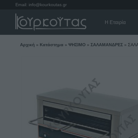
Email:
info@kourkoutas.gr
Η Εταιρία
Αρχική
»
Κατάστημα
»
ΨΗΣΙΜΟ
»
ΣΑΛΑΜΑΝΔΡΕΣ
»
ΣΑΛ