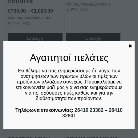
COUNTER
προϊόντος
προϊόντος
δεν συμπεριλαμβάνεται ο
range:
Φ.Π.Α. 24%
Price
€
730,00
–
€
1.020,00
€755,00
δεν συμπεριλαμβάνεται ο
range:
through
Φ.Π.Α. 24%
€730,00
€1.350,00
through
Επιλογή
Επιλογή
€1.020,00
✖
Σύγκριση
Σύγκριση
Αγαπητοί πελάτες
Θα θέλαμε να σας ενημερώσουμε ότι λόγω των
ανατιμήσεων των πρώτων υλών οι τιμές των
Αυτό
προϊόντων αλλάζουν συνεχώς. Παρακαλούμε να
το
επικοινωνείτε μαζί μας για να σας ενημερώσουμε
προϊόν
για τις ισχύουσες τιμές καθώς και για την
διαθεσιμότητα των προϊόντων.
έχει
πολλαπλές
Τηλέφωνα επικοινωνίας:
26410 23382
–
26410
παραλλαγές.
32801
Οι
επιλογές
μπορούν