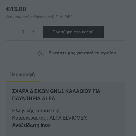
€
43,00
δεν συμπεριλαμβάνεται ο Φ.Π.Α. 24%
−
+
Προσθήκη στο καλάθι
ΣΧΑΡΑ
ΔΙΣΚΩΝ
GN1/1
Ρωτήστε μας για αυτό το προϊόν
ΚΑΛΑΘΙΟΥ
ΓΙΑ
ΠΛΥΝΤΗΡΙΑ
Περιγραφή
ALFΑ
ποσότητα
ΣΧΑΡΑ ΔΙΣΚΩΝ GN1/1 ΚΑΛΑΘΙΟΥ ΓΙΑ
ΠΛΥΝΤΗΡΙΑ ALFΑ
Ελληνικής κατασκευής
Κατασκευαστής : ALFA ELVIOMEX
Ανοξείδωτη inox