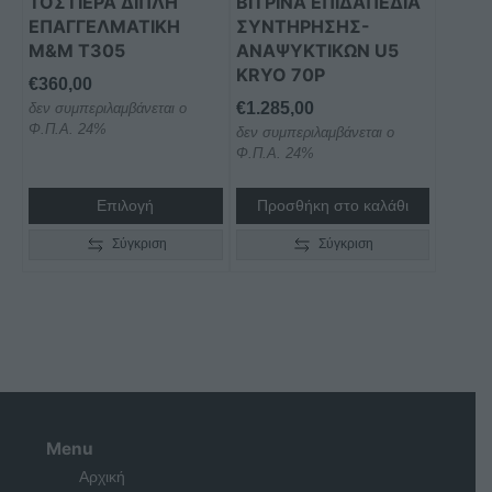
ΤΟΣΤΙΕΡΑ ΔΙΠΛΗ
ΒΙΤΡΙΝΑ ΕΠΙΔΑΠΕΔΙΑ
να
ΕΠΑΓΓΕΛΜΑΤΙKH
ΣΥΝΤΗΡΗΣΗΣ-
επιλεγούν
M&M Τ305
ΑΝΑΨΥΚΤΙΚΩΝ U5
στη
KRYO 70P
€
360,00
σελίδα
€
1.285,00
δεν συμπεριλαμβάνεται ο
του
Φ.Π.Α. 24%
δεν συμπεριλαμβάνεται ο
προϊόντος
Φ.Π.Α. 24%
Επιλογή
Προσθήκη στο καλάθι
Σύγκριση
Σύγκριση
Menu
Αρχική