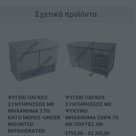
Σχετικά προϊόντα
Αυτό
Αυτό
το
το
προϊόν
προϊόν
έχει
έχει
πολλαπλές
πολλαπλές
παραλλαγές.
παραλλαγές.
Οι
Οι
επιλογές
επιλογές
μπορούν
μπορούν
ΨΥΓΕΙΟ ΠΑΓΚΟΣ
ΨΥΓΕΙΟ ΠΑΓΚΟΣ
να
να
ΣΥΝΤΗΡΗΣΕΩΣ ΜΕ
ΣΥΝΤΗΡΗΣΕΩΣ ΜΕ
επιλεγούν
επιλεγούν
ΜΗΧΑΝΗΜΑ ΣΤΟ
ΨΥΚΤΙΚΟ
στη
στη
ΚΑΤΩ ΜΕΡΟΣ-UNDER
ΜΗΧΑΝΗΜΑ ΣΕΙΡΑ 70
MOUNTED
ΜΕ ΠΟΡΤΕΣ GN
σελίδα
σελίδα
REFRIGERATED
του
του
Price
€
755,00
–
€
1.350,00