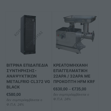
Αυτό
το
προϊόν
έχει
πολλαπλές
παραλλαγές.
Οι
επιλογές
μπορούν
ΒΙΤΡΙΝΑ ΕΠΙΔΑΠΕΔΙΑ
ΚΡΕΑΤΟΜΗΧΑΝΗ
να
ΣΥΝΤΗΡΗΣΗΣ-
ΕΠΑΓΓΕΛΜΑΤΙΚΗ
επιλεγούν
ΑΝΑΨΥΚΤΙΚΩΝ
22ΑΡΑ / 32ΑΡΑ ΜΕ
στη
METALFRIO CL372 VG
ΠΡΟΚΟΠΤΗ HFM KRF
BLACK
σελίδα
Price
€
630,00
–
€
735,00
του
€
580,00
δεν συμπεριλαμβάνεται ο
range:
προϊόντος
Φ.Π.Α. 24%
δεν συμπεριλαμβάνεται ο
€630,00
Φ.Π.Α. 24%
through