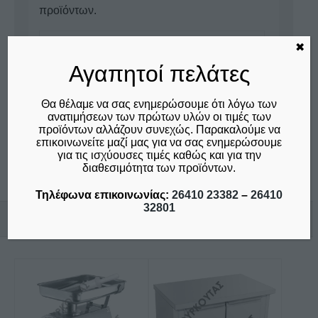
προϊόντων.
Ρωτήστε μας για αυτό το προϊόν
✖
Αγαπητοί πελάτες
Τηλέφωνα επικοινωνίας:
26410 23382
-
26410 32801
Θα θέλαμε να σας ενημερώσουμε ότι λόγω των
ανατιμήσεων των πρώτων υλών οι τιμές των
προϊόντων αλλάζουν συνεχώς. Παρακαλούμε να
Επικοινωνία
επικοινωνείτε μαζί μας για να σας ενημερώσουμε
για τις ισχύουσες τιμές καθώς και για την
διαθεσιμότητα των προϊόντων.
Τηλέφωνα επικοινωνίας:
26410 23382
–
26410
32801
Σχετικά προϊόντα
Αυτό
Αυτό
το
το
προϊόν
προϊόν