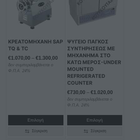
έχει
έχει
πολλαπλές
πολλαπλές
παραλλαγές.
παραλλαγές.
Οι
Οι
επιλογές
επιλογές
μπορούν
μπορούν
ΚΡΕΑΤΟΜΗΧΑΝΗ SAP
ΨΥΓΕΙΟ ΠΑΓΚΟΣ
να
να
TQ & TC
ΣΥΝΤΗΡΗΣΕΩΣ ΜΕ
επιλεγούν
επιλεγούν
ΜΗΧΑΝΗΜΑ ΣΤΟ
Price
€
1.070,00
–
€
1.300,00
στη
στη
ΚΑΤΩ ΜΕΡΟΣ-UNDER
δεν συμπεριλαμβάνεται ο
range:
MOUNTED
σελίδα
σελίδα
Φ.Π.Α. 24%
€1.070,00
REFRIGERATED
του
του
through
COUNTER
προϊόντος
προϊόντος
€1.300,00
Price
€
730,00
–
€
1.020,00
δεν συμπεριλαμβάνεται ο
range:
Φ.Π.Α. 24%
€730,00
through
Επιλογή
Επιλογή
€1.020,00
Σύγκριση
Σύγκριση