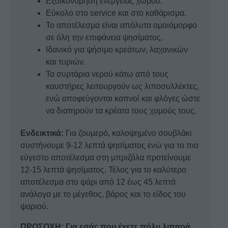
Εξοικονόμηση ενέργειας χώρου.
Εύκολο στο service και στο καθάρισμα.
Το αποτέλεσμα είναι απόλυτα ομοιόμορφο
σε όλη την επιφάνεια ψησίματος.
Ιδανικό για ψήσιμο κρεάτων, λαχανικών
και τυριών.
Τα συρτάρια νερού κάτω από τους
καυστήρες λειτουργούν ως λιποσυλλέκτες,
ενώ αποφεύγονται καπνοί και φλόγες ώστε
να διατηρούν τα κρέατα τους χυμούς τους.
Ενδεικτικά:
Για ζουμερό, καλοψημένο σουβλάκι
συστήνουμε 9-12 λεπτά ψησίματος ενώ για το πιο
εύγεστο αποτέλεσμα στη μπριζόλα προτείνουμε
12-15 λεπτά ψησίματος. Τέλος για το καλύτερο
αποτέλεσμα στο ψάρι από 12 έως 45 λεπτά
ανάλογα με το μέγεθος, βάρος και το είδος του
ψαριού.
ΠΡΟΣΟΧΗ: Για εσάς που έχετε πόλυ λιπαρά