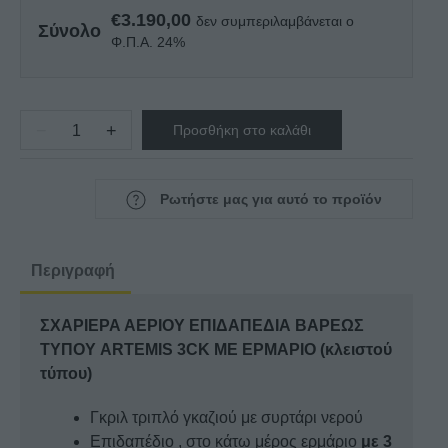
€
3.190,00
δεν συμπεριλαμβάνεται ο
Σύνολο
Φ.Π.Α. 24%
−
+
Προσθήκη στο καλάθι
ΣΧΑΡΙΕΡΑ
ΑΕΡΙΟΥ
ΕΠΙΔΑΠΕΔΙΑ
Ρωτήστε μας για αυτό το προϊόν
ΒΑΡΕΩΣ
ΤΥΠΟΥ
ARTEMIS
Περιγραφή
3CK
ΜΕ
ΣΧΑΡΙΕΡΑ ΑΕΡΙΟΥ ΕΠΙΔΑΠΕΔΙΑ ΒΑΡΕΩΣ
ΕΡΜΑΡΙΟ
ΤΥΠΟΥ ARTEMIS 3CK ΜΕ ΕΡΜΑΡΙΟ (κλειστού
ποσότητα
τύπου)
Γκριλ τριπλό γκαζιού με συρτάρι νερού
Επιδαπέδιο , στο κάτω μέρος ερμάριο
με 3