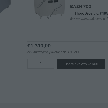
ΒΑΣΗ 700
Πρόσθεσε για
€
495
δεν συμπεριλαμβάνεται ο 
€
1.310,00
δεν συμπεριλαμβάνεται ο Φ.Π.Α. 24%
−
+
Προσθήκη στο καλάθι
ΣΧΑΡΙΕΡΑ
ΔΙΠΛΗ
ΥΓΡΑΕΡΙΟΥ
ΝΕΡΟΥ
Τ702
NORTH
ΕΠΙΤΡΑΠΕΖΙΑ
ποσότητα