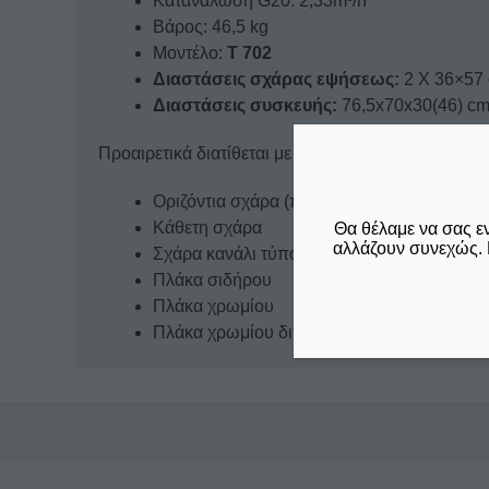
Κατανάλωση G20: 2,33m³/h
Βάρος: 46,5 kg
Μοντέλο:
T 702
Διαστάσεις σχάρας εψήσεως:
2 X 36×57
Διαστάσεις συσκευής:
76,5x70x30(46) c
Προαιρετικά διατίθεται με τις παρακάτω επιλογές
Οριζόντια σχάρα (προεπιλογή)
Κάθετη σχάρα
Θα θέλαμε να σας ε
αλλάζουν συνεχώς. 
Σχάρα κανάλι τύπου “V”
Πλάκα σιδήρου
Πλάκα χρωμίου
Πλάκα χρωμίου διπλή 2/3 λεία