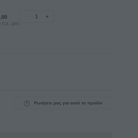
−
+
,00
ΒΑΣΗ700
Φ.Π.Α. 24%
ΑΝΟΞΕΙΔΩΤΗ
NORTH
ποσότητα
Ρωτήστε μας για αυτό το προϊόν