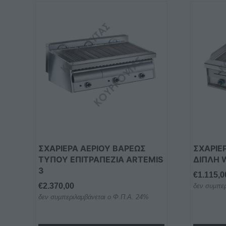
Αυτό
το
προϊόν
έχει
πολλαπλ
παραλλαγ
Οι
επιλογές
μπορούν
να
επιλεγού
στη
ΣΧΑΡΙΕΡΑ ΑΕΡΙΟΥ ΒΑΡΕΩΣ
ΣΧΑΡΙΕ
σελίδα
ΤΥΠΟΥ ΕΠΙΤΡΑΠΕΖΙΑ ARTEMIS
ΔΙΠΛΗ 
του
3
€
1.115,0
προϊόντο
€
2.370,00
δεν συμπερ
δεν συμπεριλαμβάνεται ο Φ.Π.Α. 24%