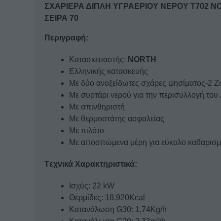
ΣΧΑΡΙΕΡΑ ΔΙΠΛΗ ΥΓΡΑΕΡΙΟΥ ΝΕΡΟΥ Τ702 N
ΣΕΙΡΑ 70
Περιγραφή:
Κατασκευαστής:
NORTH
Ελληνικής κατασκευής
Με δύο ανοξείδωτες σχάρες ψησίματος-2 Ζ
Με συρτάρι νερού για την περισυλλογή του λ
Με σπινθηριστή
Με θερμοστάτης ασφαλείας
Με πιλότο
Με αποσπώμενα μέρη για εύκολο καθαρισ
Tεχνικά Χαρακτηριστικά:
Ισχύς: 22 kW
Θερμίδες: 18.920Kcal
Κατανάλωση G30: 1,74Kg/h