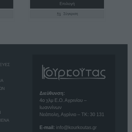
Επιλογή
Σύγκριση
ΕΥΕΣ
ΙΑ
ΩΝ
Διεύθυνση:
4o χλμ Ε.Ο. Αγρινίου –
Ιωαννίνων
Ν
Νεάπολη, Αγρίνιο – ΤΚ: 30 131
ΜΕΝΑ
E-mail:
info@kourkoutas.gr