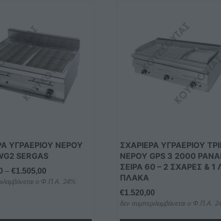
ές
ές.
ν
ΡΑ ΥΓΡΑΕΡΙΟΥ ΝΕΡΟΥ
ΣΧΑΡΙΕΡΑ ΥΓΡΑΕΡΙΟΥ ΤΡ
WG2 SERGAS
ΝΕΡΟΥ GPS 3 2000 PANA
ΣΕΙΡΑ 60 – 2 ΣΧΆΡΕΣ & 1 
Price
0
–
€
1.505,00
ς
ΠΛΆΚΑ
ιλαμβάνεται ο Φ.Π.Α. 24%
range:
€
1.520,00
€1.115,00
δεν συμπεριλαμβάνεται ο Φ.Π.Α. 
through
€1.505,00