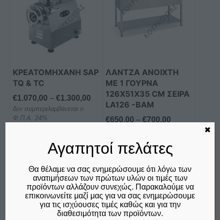
έχει
έχει
πολλαπλές
πολλαπλές
παραλλαγές.
παραλλαγές.
Οι
Οι
επιλογές
επιλογές
μπορούν
μπορούν
ΚΡΕΑΤΟΜΗΧΑΝΗ SAP
ΛΑΝΤΖΑ ANOIXΤΗ
να
να
TQ & TC
ΜΕ 1 ΓΟΥΡΝΑ
επιλεγούν
επιλεγούν
126X51X35 CM ΣΕΙΡΑ
Price
€
1.070,00
–
€
1.300,00
στη
στη
LΑ126 -BAM
δεν συμπεριλαμβάνεται ο
range:
σελίδα
σελίδα
Φ.Π.Α. 24%
Price
€
650,00
–
€
700,00
€1.070,00
του
του
✖
δεν συμπεριλαμβάνεται ο
range:
through
προϊόντος
προϊόντος
Φ.Π.Α. 24%
€650,00
Αγαπητοί πελάτες
€1.300,00
through
Επιλογή
Επιλογή
€700,00
Θα θέλαμε να σας ενημερώσουμε ότι λόγω των
ανατιμήσεων των πρώτων υλών οι τιμές των
Σύγκριση
Σύγκριση
προϊόντων αλλάζουν συνεχώς. Παρακαλούμε να
επικοινωνείτε μαζί μας για να σας ενημερώσουμε
για τις ισχύουσες τιμές καθώς και για την
διαθεσιμότητα των προϊόντων.