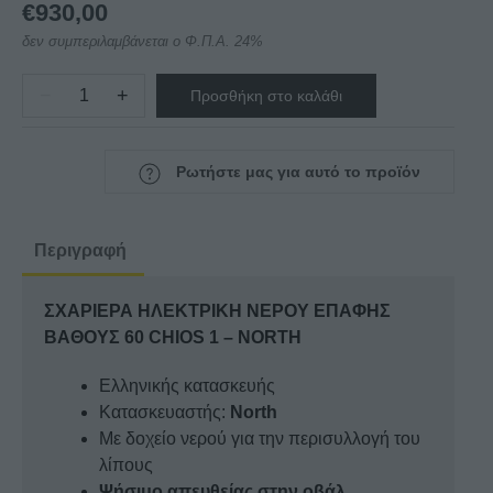
€
930,00
δεν συμπεριλαμβάνεται ο Φ.Π.Α. 24%
−
+
Προσθήκη στο καλάθι
ΣΧΑΡΙΕΡΑ
ΗΛΕΚΤΡΙΚΗ
ΝΕΡΟΥ
Ρωτήστε μας για αυτό το προϊόν
ΕΠΑΦΗΣ
ΒΑΘΟΥΣ
60
Περιγραφή
CHIOS
1
ΣΧΑΡΙΕΡΑ ΗΛΕΚΤΡΙΚΗ ΝΕΡΟΥ ΕΠΑΦΗΣ
-
ΒΑΘΟΥΣ 60 CHIOS 1 – NORTH
NORTH
ποσότητα
Ελληνικής κατασκευής
Κατασκευαστής:
North
Με δοχείο νερού για την περισυλλογή του
λίπους
Ψήσιμο απευθείας στην οβάλ