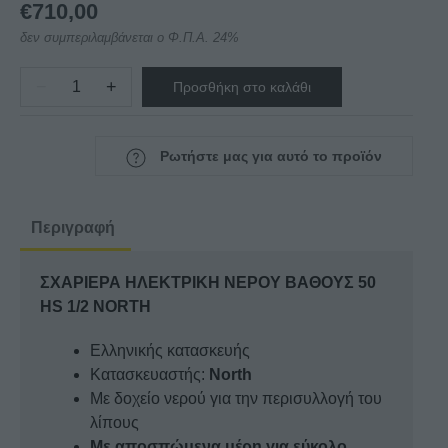
€
710,00
δεν συμπεριλαμβάνεται ο Φ.Π.Α. 24%
−
+
Προσθήκη στο καλάθι
ΣΧΑΡΙΕΡΑ
ΗΛΕΚΤΡΙΚΗ
ΝΕΡΟΥ
Ρωτήστε μας για αυτό το προϊόν
ΒΑΘΟΥΣ
50
ΗS
Περιγραφή
1/2
NORTH
ΣΧΑΡΙΕΡΑ ΗΛΕΚΤΡΙΚΗ ΝΕΡΟΥ ΒΑΘΟΥΣ 50
ποσότητα
ΗS 1/2 NORTH
Ελληνικής κατασκευής
Κατασκευαστής:
North
Με δοχείο νερού για την περισυλλογή του
λίπους
Με αποσπώμενα μέρη για εύκολο