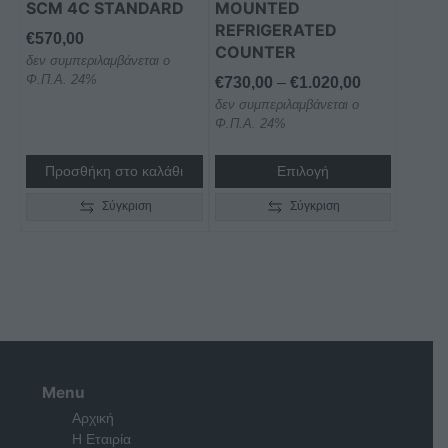
SCM 4C STANDARD
MOUNTED
σελίδα
REFRIGERATED
του
€
570,00
COUNTER
προϊόντος
δεν συμπεριλαμβάνεται ο
Φ.Π.Α. 24%
Price
€
730,00
–
€
1.020,00
δεν συμπεριλαμβάνεται ο
range:
Φ.Π.Α. 24%
€730,00
through
Προσθήκη στο καλάθι
Επιλογή
€1.020,00
Σύγκριση
Σύγκριση
Menu
Αρχική
Η Εταιρία