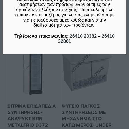
€2.690,00
€1.150,00
ανατιμήσεων των πρώτων υλών οι τιμές των
through
προϊόντων αλλάζουν συνεχώς. Παρακαλούμε να
Επιλογή
Επιλογή
€2.890,00
επικοινωνείτε μαζί μας για να σας ενημερώσουμε
για τις ισχύουσες τιμές καθώς και για την
Σύγκριση
Σύγκριση
διαθεσιμότητα των προϊόντων.
Τηλέφωνα επικοινωνίας:
26410 23382
–
26410
32801
Αυτό
το
προϊόν
έχει
πολλαπλές
παραλλαγές.
Οι
επιλογές
μπορούν
ΒΙΤΡΙΝΑ ΕΠΙΔΑΠΕΔΙΑ
ΨΥΓΕΙΟ ΠΑΓΚΟΣ
να
ΣΥΝΤΗΡΗΣΗΣ-
ΣΥΝΤΗΡΗΣΕΩΣ ΜΕ
επιλεγούν
ΑΝΑΨΥΚΤΙΚΩΝ
ΜΗΧΑΝΗΜΑ ΣΤΟ
στη
METALFRIO D372
ΚΑΤΩ ΜΕΡΟΣ-UNDER