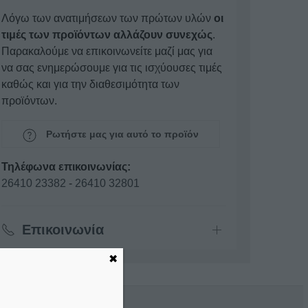
Λόγω των ανατιμήσεων των πρώτων υλών
οι
τιμές των προϊόντων αλλάζουν συνεχώς
.
Παρακαλούμε να επικοινωνείτε μαζί μας για
να σας ενημερώσουμε για τις ισχύουσες τιμές
καθώς και για την διαθεσιμότητα των
προϊόντων.
Ρωτήστε μας για αυτό το προϊόν
Τηλέφωνα επικοινωνίας:
26410 23382
-
26410 32801
Επικοινωνία
✖