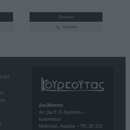
€2.690,00
through
Επιλογή
€2.890,00
Σύγκριση
ΕΥΕΣ
ΙΑ
ΩΝ
Διεύθυνση:
4o χλμ Ε.Ο. Αγρινίου –
Ιωαννίνων
Ν
Νεάπολη, Αγρίνιο – ΤΚ: 30 131