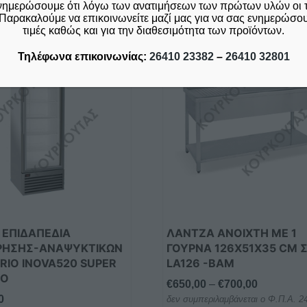
νημερώσουμε ότι λόγω των ανατιμήσεων των πρώτων υλών οι 
Παρακαλούμε να επικοινωνείτε μαζί μας για να σας ενημερώσουμ
τιμές καθώς και για την διαθεσιμότητα των προϊόντων.
Αυτό
Τηλέφωνα επικοινωνίας:
26410 23382
–
26410 32801
το
προϊόν
έχει
πολλαπλές
παραλλαγές.
Οι
επιλογές
μπορούν
να
επιλεγούν
στη
Α ΕΠΙΔΑΠΕΔΙΑ
ΛΑΝΤΖΑ ANOIXΤΗ ΜΕ 1
σελίδα
ΡΗΣΗΣ-ΑΝΑΨΥΚΤΙΚΩΝ
ΓΟΥΡΝΑ 126X51X35 CM Σ
του
RIO INOVA520 SUPER
LΑ126 -BAM
προϊόντος
RO
Price
€
650,00
–
€
700,00
0
δεν συμπεριλαμβάνεται ο Φ.Π.Α. 
range: