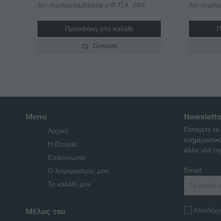
δεν συμπεριλαμβάνεται ο Φ.Π.Α. 24%
δεν συμπερ
Προσθήκη στο καλάθι
Π
Σύγκριση
Menu
Newslette
Εισάγετε το
Αρχική
ενημερωτικ
Η Εταιρία
άλλα νέα της
Επικοινωνία
Email:
Ο λογαριασμός μου
Το καλάθι μου
Αποδέχο
Μέλος του