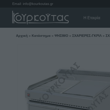
Email:
info@kourkoutas.gr
Η Εταιρία
Αρχική
»
Κατάστημα
»
ΨΗΣΙΜΟ
»
ΣΧΑΡΙΕΡΕΣ-ΓΚΡΙΛ
»
ΣΧ