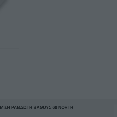
ΝΕΡΟΥ
Τ25
ΜΙΣΗ
ΛΕΙΑ
ΜΙΣΗ
ΡΑΒΔΩΤΗ
ΒΑΘΟΥΣ
60
NORTH
ποσότητα
Α ΜΙΣΗ ΡΑΒΔΩΤΗ ΒΑΘΟΥΣ 60 NORTH