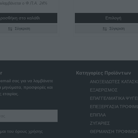
ιλαμβάνεται ο Φ.Π.Α. 24%
€650,00
through
ροσθήκη στο καλάθι
Επιλογή
€700,00
Σύγκριση
Σύγκριση
r
Κατηγορίες Προϊόντων
 email σας για να λαμβάνετε
ΑΝΟΞΕΙΔΩΤΕΣ ΚΑΤΑΣΚ
ά μηνύματα, προσφορές και
ΕΞΑΕΡΙΣΜΟΣ
 εταιρίας.
ΕΠΑΓΓΕΛΜΑΤΙΚΑ ΨΥΓΕ
ΕΠΕΞΕΡΓΑΣΙΑ ΤΡΟΦΙΜ
ΕΠΙΠΛΑ
ΖΥΓΑΡΙΕΣ
μαι του όρους χρήσης
ΘΕΡΜΑΝΣΗ ΤΡΟΦΙΜΩ