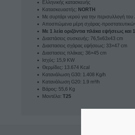
Ελληνικής κατασκευής
Κατασκευαστής:
NORTH
Με συρτάρι νερού για την περισυλλογή του
Αποσπώμενα μέρη σχάρας-προστατευτικών 
Με 1 λεία οριζόντια πλάκα εψήσεως και
Διαστάσεις συσκευής: 76,5x63x43 cm
Διαστασεις σχάρας εψήσεως: 33×47 cm
Διαστασεις πλάκας: 36×45 cm
Ισχύς: 15,9 KW
Θερμίδες: 13.674 Kcal
Κατανάλωση G30: 1.408 Kg/h
Κατανάλωση G20: 1.9 m³/h
Βάρος: 55,6 Kg
Μοντέλο:
T25