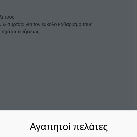
 λίπους
& συρτάρι για τον εύκολο καθαρισμό τους
 1 σχάρα εψήσεως
Αγαπητοί πελάτες
Σχετικά προϊόντα