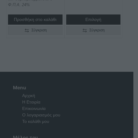
προϊόντος
Φ.Π.Α. 24%
Προσθήκη στο καλάθι
Επιλογή
Σύγκριση
Σύγκριση
Menu
Αρχική
Η Εταιρία
Επικοινωνία
Ο λογαριασμός μου
Το καλάθι μου
Μέλος του