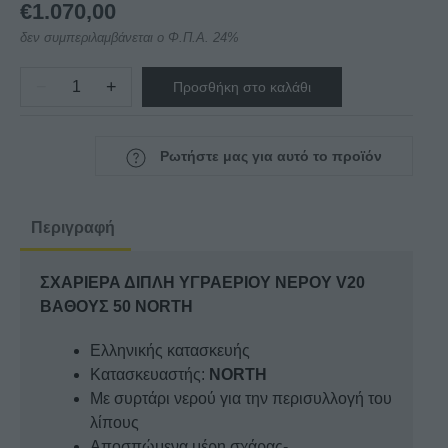
€
1.070,00
δεν συμπεριλαμβάνεται ο Φ.Π.Α. 24%
−
+
Προσθήκη στο καλάθι
ΣΧΑΡΙΕΡΑ
ΔΙΠΛΗ
ΥΓΡΑΕΡΙΟΥ
Ρωτήστε μας για αυτό το προϊόν
ΝΕΡΟΥ
V20
ΒΑΘΟΥΣ
Περιγραφή
50
NORTH
ΣΧΑΡΙΕΡΑ ΔΙΠΛΗ ΥΓΡΑΕΡΙΟΥ ΝΕΡΟΥ V20
ποσότητα
ΒΑΘΟΥΣ 50 NORTH
Ελληνικής κατασκευής
Κατασκευαστής:
NORTH
Με συρτάρι νερού για την περισυλλογή του
λίπους
Αποσπώμενα μέρη σχάρας-