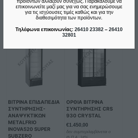
προϊόντων αλλάζουν συνεχώς. Παρακαλούμε να
Προσθήκη στο καλάθι
Προσθήκη στο καλάθι
επικοινωνείτε μαζί μας για να σας ενημερώσουμε
για τις ισχύουσες τιμές καθώς και για την
Σύγκριση
Σύγκριση
διαθεσιμότητα των προϊόντων.
Τηλέφωνα επικοινωνίας:
26410 23382
–
26410
32801
ΒΙΤΡΙΝΑ ΕΠΙΔΑΠΕΔΙΑ
ΟΡΘΙΑ ΒΙΤΡΙΝΑ
ΣΥΝΤΗΡΗΣΗΣ-
ΣΥΝΤΗΡΗΣΗΣ CRS
ΑΝΑΨΥΚΤΙΚΩΝ
930 CRYSTAL
METALFRIO
€
1.450,00
INOVA520 SUPER
δεν συμπεριλαμβάνεται ο
SUBZERO
Φ.Π.Α. 24%