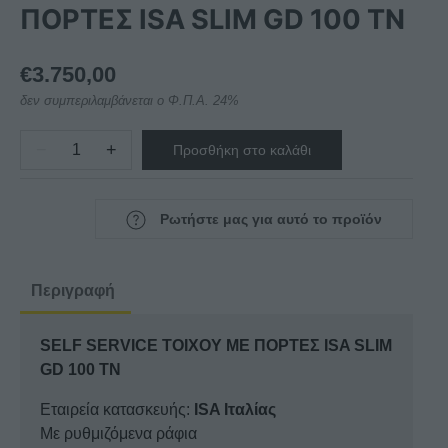
ΠΟΡΤΕΣ ISA SLIM GD 100 TN
€
3.750,00
δεν συμπεριλαμβάνεται ο Φ.Π.Α. 24%
−
+
Προσθήκη στο καλάθι
SELF
SERVICE
ΤΟΙΧΟΥ
Ρωτήστε μας για αυτό το προϊόν
ΜΕ
ΠΟΡΤΕΣ
ISA
Περιγραφή
SLIM
GD
SELF SERVICE ΤΟΙΧΟΥ ΜΕ ΠΟΡΤΕΣ ISA SLIM
100
GD 100 TN
TN
ποσότητα
Εταιρεία κατασκευής:
ISA Ιταλίας
Με ρυθμιζόμενα ράφια