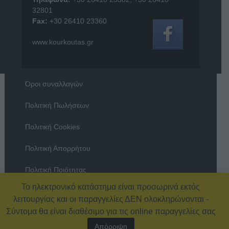
32801
Fax:
+30 26410 23360
www.kourkoutas.gr
Όροι συναλλαγών
Πολιτική Πωλήσεων
Πολιτική Cookies
Πολιτική Απορρήτου
Πολιτική Ποιότητας
Το ηλεκτρονικό κατάστημα είναι προσωρινά εκτός
Όροι χρήσης
λειτουργίας και οι παραγγελίες ΔΕΝ ολοκληρώνονται -
Σύντομα θα είναι διαθέσιμο για τις online παραγγελίες σας
Απόρριψη
© 2026 Εξοπλισμός Καταστημάτων – ΚΟΥΡΚΟΥΤΑΣ