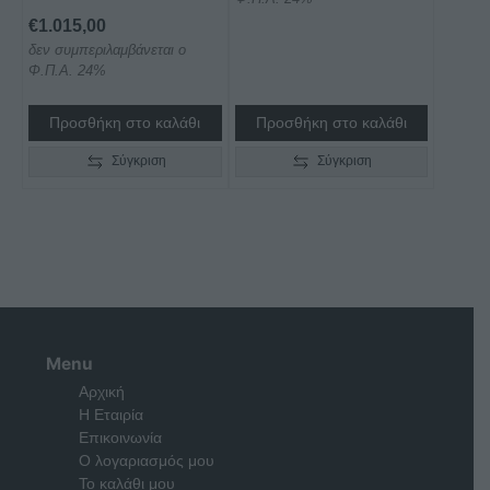
€
1.015,00
δεν συμπεριλαμβάνεται ο
Φ.Π.Α. 24%
Προσθήκη στο καλάθι
Προσθήκη στο καλάθι
Σύγκριση
Σύγκριση
Menu
Αρχική
Η Εταιρία
Επικοινωνία
Ο λογαριασμός μου
Το καλάθι μου