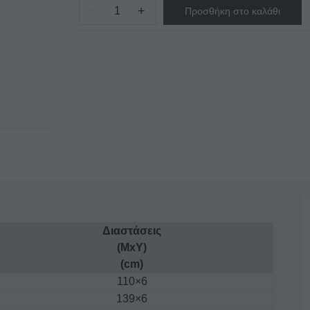
−
+
Προσθήκη στο καλάθι
ΣΗΚΩΜΑ
ΣΤΟ
ΚΑΠΑΚΙ
ΣΕΙΡΑ
C
-
BAM
ποσότητα
Διαστάσεις
(ΜxΥ)
(cm)
110×6
139×6