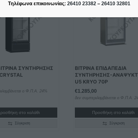
Τηλέφωνα επικοινωνίας:
26410 23382
–
26410 32801
ΒΙΤΡΙΝΑ ΣΥΝΤΗΡΗΣΗΣ
ΒΙΤΡΙΝΑ ΕΠΙΔΑΠΕΔΙΑ
 CRYSTAL
ΣΥΝΤΗΡΗΣΗΣ-ΑΝΑΨΥΚΤ
U5 KRYO 70P
€
1.285,00
ιλαμβάνεται ο Φ.Π.Α. 24%
δεν συμπεριλαμβάνεται ο Φ.Π.Α. 
ροσθήκη στο καλάθι
Προσθήκη στο καλάθι
Σύγκριση
Σύγκριση