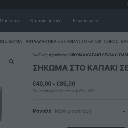
Προϊόντα
Κατασκευαστές
Επικοινωνία
ΟΙ
»
EXTRA - ΑΝΤΑΛΛΑΚΤΙΚΑ
»
ΣΗΚΩΜΑ ΣΤΟ ΚΑΠΑΚΙ ΣΕΙΡΑ C -BA
Κωδικός προϊόντος:
SIKOMA KAPAKI SEIRA C BAM
ΣΗΚΩΜΑ ΣΤΟ ΚΑΠΑΚΙ ΣΕ
Price
€
40,00
€
85,00
–
range:
δεν συμπεριλαμβάνεται ο Φ.Π.Α. 24%
€40,00
through
€85,00
Μοντέλο