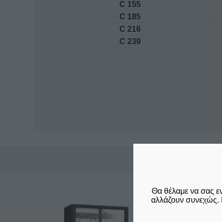
C 155
C 185
C 216
C 239
Θα θέλαμε να σας ε
αλλάζουν συνεχώς. 