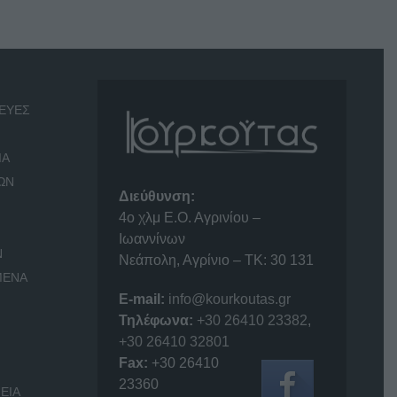
ΕΥΕΣ
ΙΑ
ΩΝ
Διεύθυνση:
4o χλμ Ε.Ο. Αγρινίου –
Ιωαννίνων
Ν
Νεάπολη, Αγρίνιο – ΤΚ: 30 131
ΜΕΝΑ
E-mail:
info@kourkoutas.gr
Τηλέφωνα:
+30 26410 23382
,
+30 26410 32801
Fax:
+30 26410
23360
ΕΙΑ