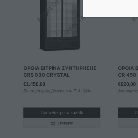
ΟΡΘΙΑ ΒΙΤΡΙΝΑ ΣΥΝΤΗΡΗΣΗΣ
ΟΡΘΙΑ 
CRS 930 CRYSTAL
CR 450
€
1.450,00
€
920,00
δεν συμπεριλαμβάνεται ο Φ.Π.Α. 24%
δεν συμπερ
Προσθήκη στο καλάθι
Π
Σύγκριση