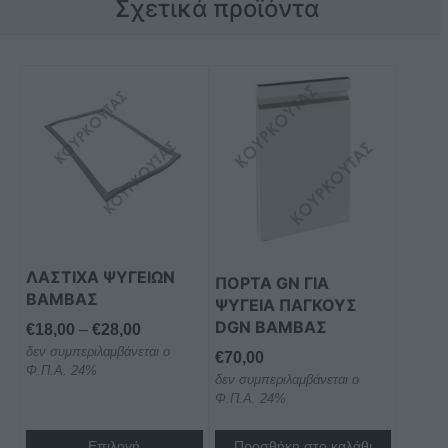
Σχετικά προϊόντα
Αυτό
το
προϊόν
έχει
πολλαπλές
παραλλαγές.
Οι
επιλογές
μπορούν
ΛΑΣΤΙΧΑ ΨΥΓΕΙΩΝ
ΠΟΡΤΑ GN ΓΙΑ
ΒΑΜΒΑΣ
να
ΨΥΓΕΙΑ ΠΑΓΚΟΥΣ
επιλεγούν
DGN BAMBAΣ
Price
€
18,00
–
€
28,00
στη
δεν συμπεριλαμβάνεται ο
range:
€
70,00
σελίδα
Φ.Π.Α. 24%
€18,00
δεν συμπεριλαμβάνεται ο
του
Φ.Π.Α. 24%
through
προϊόντος
€28,00
Επιλογή
Προσθήκη στο καλάθι