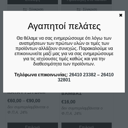
Σύγκριση
Σύγκριση
✖
Αγαπητοί πελάτες
Αυτό
Αυτό
Θα θέλαμε να σας ενημερώσουμε ότι λόγω των
το
το
ανατιμήσεων των πρώτων υλών οι τιμές των
προϊόντων αλλάζουν συνεχώς. Παρακαλούμε να
προϊόν
προϊόν
επικοινωνείτε μαζί μας για να σας ενημερώσουμε
έχει
έχει
για τις ισχύουσες τιμές καθώς και για την
πολλαπλές
πολλαπλές
διαθεσιμότητα των προϊόντων.
παραλλαγές.
παραλλαγές.
ΘΕΡΜΟΣΤΑΤΗΣ
ΣΧΑΡΕΣ
Τηλέφωνα επικοινωνίας:
26410 23382
–
26410
Οι
Οι
DIXELL ΓΙΑ
32801
ΠΛΑΣΤΙΚΟΠΟΙΗΜΕΝΕΣ
επιλογές
επιλογές
ΣΥΝΤΗΡΗΣΗ &
ΓΙΑ ΨΥΓΕΙΑ ΠΑΓΚΟΥΣ
μπορούν
μπορούν
ΚΑΤΑΨΥΞΗ ΒΑΜ
BAMΒΑΣ
να
να
Price
€
60,00
–
€
90,00
€
16,00
επιλεγούν
επιλεγούν
δεν συμπεριλαμβάνεται ο
range:
δεν συμπεριλαμβάνεται ο
στη
στη
Φ.Π.Α. 24%
Φ.Π.Α. 24%
€60,00
σελίδα
σελίδα
through
του
του
Επιλογή
Επιλογή
€90,00