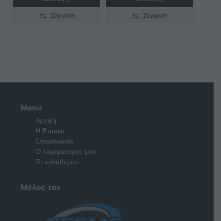
προϊόντος
προϊόντος
Σύγκριση
Σύγκριση
Menu
Αρχική
Η Εταιρία
Επικοινωνία
Ο λογαριασμός μου
Το καλάθι μου
Μέλος του