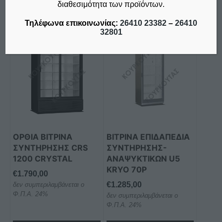
διαθεσιμότητα των προϊόντων.
Τηλέφωνα επικοινωνίας:
26410 23382
–
26410
32801
ΟΡΘΙΑ ΒΙΤΡΙΝΑ
ΒΙΤΡΙΝΑ ΕΠΙΔΑΠΕΔΙΑ
ΣΥΝΤΗΡΗΣΗΣ CRS
ΣΥΝΤΗΡΗΣΗΣ-
1200 CRYSTAL
ΑΝΑΨΥΚΤΙΚΩΝ U5
KRYO 70P
€
1.790,00
€
1.285,00
δεν συμπεριλαμβάνεται ο
Φ.Π.Α. 24%
δεν συμπεριλαμβάνεται ο
Φ.Π.Α. 24%