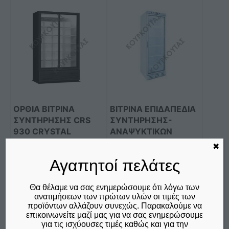
ΟΡΘΙΑ ΒΙΤΡΙΝΑ
ΒΙΤΡΙΝΑ ΕΠΙΔΑΠΕΔΙΑ
ΣΥΝΤΗΡΗΣΗΣ CRS
ΣΥΝΤΗΡΗΣΗΣ-
930 CRYSTAL
ΑΝΑΨΥΚΤΙΚΩΝ
METALFRIO CL372 VG
✖
€
1.450,00
€
475,00
δεν συμπεριλαμβάνεται ο
Αγαπητοί πελάτες
Φ.Π.Α. 24%
δεν συμπεριλαμβάνεται ο
Φ.Π.Α. 24%
Θα θέλαμε να σας ενημερώσουμε ότι λόγω των
ανατιμήσεων των πρώτων υλών οι τιμές των
Προσθήκη στο καλάθι
Προσθήκη στο καλάθι
προϊόντων αλλάζουν συνεχώς. Παρακαλούμε να
επικοινωνείτε μαζί μας για να σας ενημερώσουμε
Σύγκριση
Σύγκριση
για τις ισχύουσες τιμές καθώς και για την