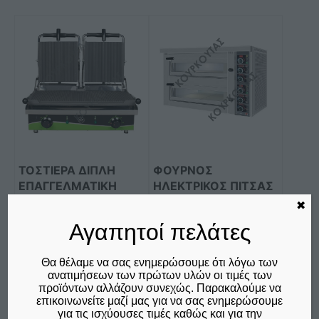
Αυτό
το
προϊόν
έχει
πολλαπλές
παραλλαγές.
Οι
επιλογές
μπορούν
ΤΟΣΤΙΕΡΑ ΔΙΠΛΗ
ΦΟΥΡΝΟΣ
να
ΕΠΑΓΓΕΛΜΑΤΙKH
ΗΛΕΚΤΡΙΚΟΣ ΠΙΤΣΑΣ
επιλεγούν
M&M Τ305
KING 2 ΕΠΙΠΕΔΩΝ FPD
✖
στη
92 NORTH
€
360,00
Αγαπητοί πελάτες
σελίδα
€
3.160,00
δεν συμπεριλαμβάνεται ο
ΑΠΌ:
του
Φ.Π.Α. 24%
δεν συμπεριλαμβάνεται ο
Θα θέλαμε να σας ενημερώσουμε ότι λόγω των
προϊόντος
Φ.Π.Α. 24%
ανατιμήσεων των πρώτων υλών οι τιμές των
προϊόντων αλλάζουν συνεχώς. Παρακαλούμε να
επικοινωνείτε μαζί μας για να σας ενημερώσουμε
Επιλογή
Προσθήκη στο καλάθι
για τις ισχύουσες τιμές καθώς και για την