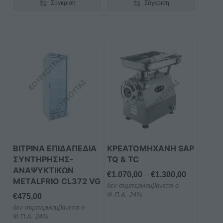
Σύγκριση
Σύγκριση
Αυτό
το
προϊόν
έχει
πολλαπλές
παραλλαγές.
Οι
επιλογές
μπορούν
ΒΙΤΡΙΝΑ ΕΠΙΔΑΠΕΔΙΑ
ΚΡΕΑΤΟΜΗΧΑΝΗ SAP
να
ΣΥΝΤΗΡΗΣΗΣ-
TQ & TC
επιλεγούν
ΑΝΑΨΥΚΤΙΚΩΝ
Price
€
1.070,00
–
€
1.300,00
στη
METALFRIO CL372 VG
δεν συμπεριλαμβάνεται ο
range:
σελίδα
Φ.Π.Α. 24%
€
475,00
€1.070,00
του
δεν συμπεριλαμβάνεται ο
through
προϊόντος
Φ.Π.Α. 24%
€1.300,00