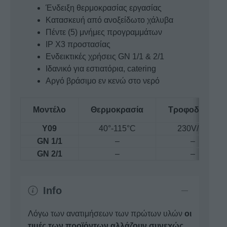
Ένδειξη θερμοκρασίας εργασίας
Κατασκευή από ανοξείδωτο χάλυβα
Πέντε (5) μνήμες προγραμμάτων
IP X3 προστασίας
Ενδεικτικές χρήσεις GN 1/1 & 2/1
Ιδανικό για εστιατόρια, catering
Αργό βράσιμο εν κενώ στο νερό
Μοντέλο
Θερμοκρασία
Τροφοδοσία
Y09
40°-115°C
230V/50
GN 1/1
–
–
GN 2/1
–
–
Info
Λόγω των ανατιμήσεων των πρώτων υλών
οι
τιμές των προϊόντων αλλάζουν συνεχώς
.