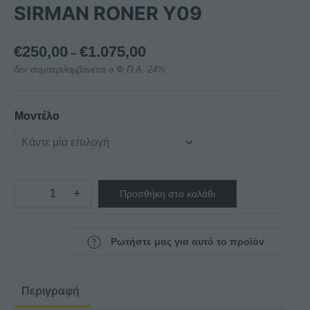
SIRMAN RONER Y09
Price
€
250,00
€
1.075,00
–
range:
δεν συμπεριλαμβάνεται ο Φ.Π.Α. 24%
€250,00
through
€1.075,00
Μοντέλο
−
+
Προσθήκη στο καλάθι
ΣΥΣΚΕΥΗ
SOUS
VIDE
Ρωτήστε μας για αυτό το προϊόν
SIRMAN
RONER
Y09
Περιγραφή
ποσότητα