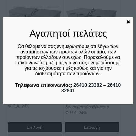
Αυτό
Αυτό
το
το
προϊόν
προϊόν
✖
έχει
έχει
Αγαπητοί πελάτες
πολλαπλές
πολλαπλές
παραλλαγές.
παραλλαγές.
Θα θέλαμε να σας ενημερώσουμε ότι λόγω των
Οι
Οι
ανατιμήσεων των πρώτων υλών οι τιμές των
επιλογές
επιλογές
προϊόντων αλλάζουν συνεχώς. Παρακαλούμε να
μπορούν
μπορούν
επικοινωνείτε μαζί μας για να σας ενημερώσουμε
ΨΥΓΕΙΟ ΠΑΓΚΟΣ
ΨΥΓΕΙΟ ΠΑΓΚΟΣ
για τις ισχύουσες τιμές καθώς και για την
να
να
ΣΥΝΤΗΡΗΣΕΩΣ ΧΩΡΙΣ
ΣΥΝΤΗΡΗΣΕΩΣ ΜΕ
διαθεσιμότητα των προϊόντων.
επιλεγούν
επιλεγούν
ΨΥΚΤΙΚΟ
ΨΥΚΤΙΚΟ
στη
στη
ΜΗΧΑΝΗΜΑ
ΜΗΧΑΝΗΜΑ ΣΕΙΡΑ 70
Τηλέφωνα επικοινωνίας:
26410 23382
–
26410
32801
ΜΕ ΠΟΡΤΕΣ GN
σελίδα
σελίδα
Price
€
615,00
–
€
1.200,00
του
του
Price
€
755,00
–
€
1.350,00
δεν συμπεριλαμβάνεται ο
range:
προϊόντος
προϊόντος
Φ.Π.Α. 24%
δεν συμπεριλαμβάνεται ο
range:
€615,00
Φ.Π.Α. 24%
€755,00
through
through
€1.200,00
Επιλογή
Επιλογή
€1.350,00