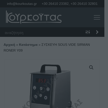
info@kourkoutas.gr
+30 26410 23382
,
+30 26410 32801
Αρχική
»
Κατάστημα
»
ΣΥΣΚΕΥΗ SOUS VIDE SIRMAN
RONER Y09