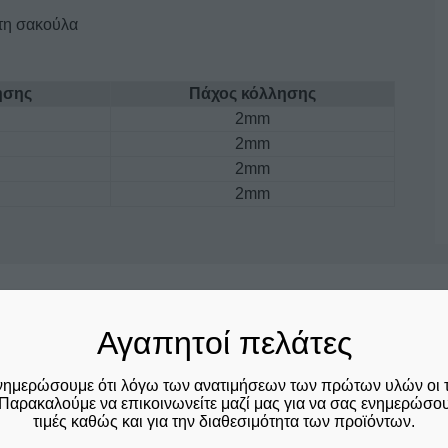
 τη σακούλα
ησης
Πάχος κόλλησης
2mm
2mm
2mm
2mm
Σχετικά προϊόντα
Αγαπητοί πελάτες
νημερώσουμε ότι λόγω των ανατιμήσεων των πρώτων υλών οι 
Αυτό
Παρακαλούμε να επικοινωνείτε μαζί μας για να σας ενημερώσουμ
το
τιμές καθώς και για την διαθεσιμότητα των προϊόντων.
προϊόν