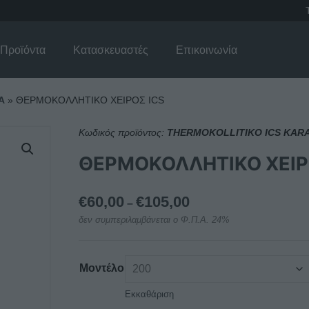
Προϊόντα
Κατασκευαστές
Επικοινωνία
Α
»
ΘΕΡΜΟΚΟΛΛΗΤΙΚΟ ΧΕΙΡΟΣ ICS
Κωδικός προϊόντος:
THERMOKOLLITIKO ICS KAR
ΘΕΡΜΟΚΟΛΛΗΤΙΚΟ ΧΕΙΡ
Price
€
60,00
€
105,00
–
range:
δεν συμπεριλαμβάνεται ο Φ.Π.Α. 24%
€60,00
through
€105,00
Μοντέλο
Εκκαθάριση