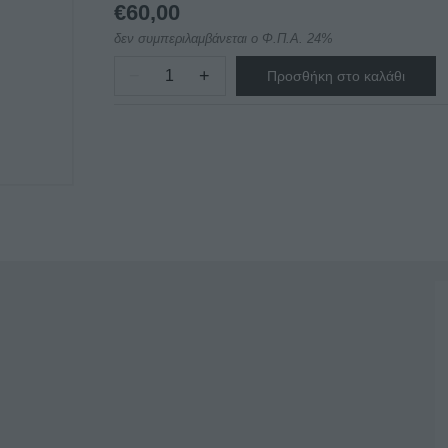
€
60,00
δεν συμπεριλαμβάνεται ο Φ.Π.Α. 24%
−
+
Προσθήκη στο καλάθι
ΘΕΡΜΟΚΟΛΛΗΤΙΚΟ
ΧΕΙΡΟΣ
ICS
ποσότητα