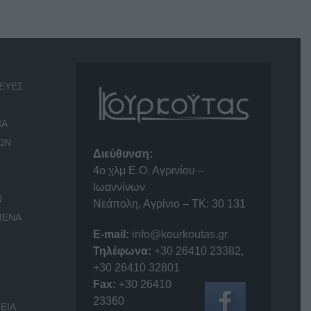
ΕΥΕΣ
ΙΑ
ΩΝ
Διεύθυνση:
4o χλμ Ε.Ο. Αγρινίου –
Ιωαννίνων
Ν
Νεάπολη, Αγρίνιο – ΤΚ: 30 131
ΜΕΝΑ
E-mail:
info@kourkoutas.gr
Τηλέφωνα:
+30 26410 23382
,
+30 26410 32801
Fax:
+30 26410
23360
ΕΙΑ