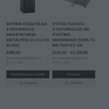
παραλλαγές.
Οι
επιλογές
μπορούν
ΒΙΤΡΙΝΑ ΕΠΙΔΑΠΕΔΙΑ
ΨΥΓΕΙΟ ΠΑΓΚΟΣ
να
ΣΥΝΤΗΡΗΣΗΣ-
ΣΥΝΤΗΡΗΣΕΩΣ ΜΕ
επιλεγούν
ΑΝΑΨΥΚΤΙΚΩΝ
ΨΥΚΤΙΚΟ
στη
METALFRIO CL372 VG
ΜΗΧΑΝΗΜΑ ΣΕΙΡΑ 70
BLACK
ΜΕ ΠΟΡΤΕΣ GN
σελίδα
του
Price
€
580,00
€
755,00
–
€
1.350,00
προϊόντος
δεν συμπεριλαμβάνεται ο
δεν συμπεριλαμβάνεται ο
range:
Φ.Π.Α. 24%
Φ.Π.Α. 24%
€755,00
through
Προσθήκη στο καλάθι
Επιλογή
€1.350,00
Σύγκριση
Σύγκριση