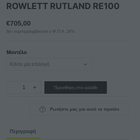
ROWLETT RUTLAND RE100
€
705,00
δεν συμπεριλαμβάνεται ο Φ.Π.Α. 24%
Μοντέλο
−
+
Προσθήκη στο καλάθι
ΤΟΣΤΙΕΡΑ
GRILL
ΜΟΝΗ
Ρωτήστε μας για αυτό το προϊόν
ROWLETT
RUTLAND
RE100
Περιγραφή
ποσότητα