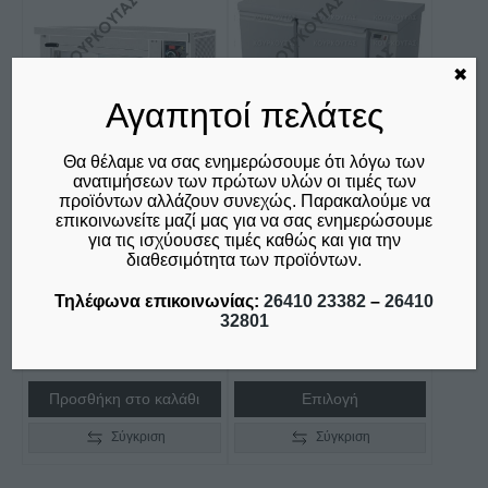
το
προϊόν
έχει
✖
πολλαπλές
Αγαπητοί πελάτες
παραλλαγές.
Οι
επιλογές
Θα θέλαμε να σας ενημερώσουμε ότι λόγω των
ανατιμήσεων των πρώτων υλών οι τιμές των
μπορούν
ΦΟΥΡΝΟΣ
ΨΥΓΕΙΟ ΠΑΓΚΟΣ
προϊόντων αλλάζουν συνεχώς. Παρακαλούμε να
να
ΗΛΕΚΤΡΙΚΟΣ ΠΙΤΣΑΣ
ΣΥΝΤΗΡΗΣΕΩΣ ΧΩΡΙΣ
επικοινωνείτε μαζί μας για να σας ενημερώσουμε
επιλεγούν
για τις ισχύουσες τιμές καθώς και για την
KING 1 ΕΠΙΠΕΔΟΥ FP
ΨΥΚΤΙΚΟ
διαθεσιμότητα των προϊόντων.
στη
70 NORTH
ΜΗΧΑΝΗΜΑ
σελίδα
Τηλέφωνα επικοινωνίας:
26410 23382
–
26410
Price
€
1.580,00
€
615,00
–
€
1.200,00
ΑΠΌ:
του
32801
δεν συμπεριλαμβάνεται ο
δεν συμπεριλαμβάνεται ο
range:
προϊόντος
Φ.Π.Α. 24%
Φ.Π.Α. 24%
€615,00
through
Προσθήκη στο καλάθι
Επιλογή
€1.200,00
Σύγκριση
Σύγκριση