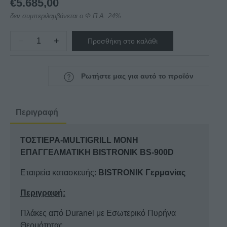
€
5.685,00
δεν συμπεριλαμβάνεται ο Φ.Π.Α. 24%
−
+
Προσθήκη στο καλάθι
ΤΟΣΤΙΕΡΑ-
MULTIGRILL
ΜΟΝΗ
Ρωτήστε μας για αυτό το προϊόν
ΕΠΑΓΓΕΛΜΑΤΙΚΗ
BISTRONIK
BS-
Περιγραφή
900D
ποσότητα
ΤΟΣΤΙΕΡΑ-MULTIGRILL ΜΟΝΗ
ΕΠΑΓΓΕΛΜΑΤΙΚΗ BISTRONIK BS-900D
Εταιρεία κατασκευής:
BISTRONIK Γερμανίας
Περιγραφή:
Πλάκες από Duranel με Εσωτερικό Πυρήνα
Θερμότητας