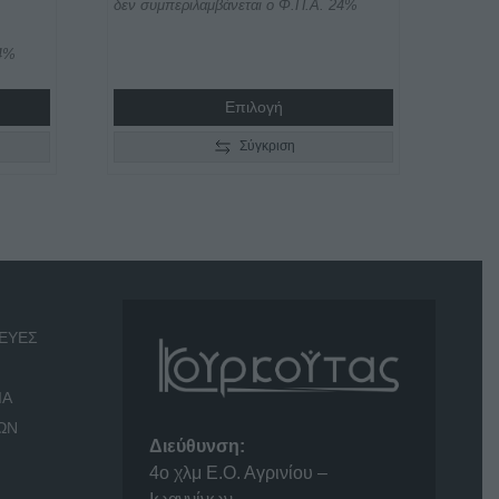
δεν συμπεριλαμβάνεται ο Φ.Π.Α. 24%
24%
Επιλογή
Σύγκριση
ΕΥΕΣ
ΙΑ
ΩΝ
Διεύθυνση:
4o χλμ Ε.Ο. Αγρινίου –