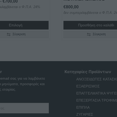
Price
–
€
700,00
€
800,00
ιλαμβάνεται ο Φ.Π.Α. 24%
range:
δεν συμπεριλαμβάνεται ο Φ.Π.Α. 
€650,00
through
Επιλογή
Προσθήκη στο καλάθι
€700,00
Σύγκριση
Σύγκριση
r
Κατηγορίες Προϊόντων
 email σας για να λαμβάνετε
ΑΝΟΞΕΙΔΩΤΕΣ ΚΑΤΑΣΚ
ά μηνύματα, προσφορές και
ΕΞΑΕΡΙΣΜΟΣ
 εταιρίας.
ΕΠΑΓΓΕΛΜΑΤΙΚΑ ΨΥΓΕ
ΕΠΕΞΕΡΓΑΣΙΑ ΤΡΟΦΙΜ
ΕΠΙΠΛΑ
ΖΥΓΑΡΙΕΣ