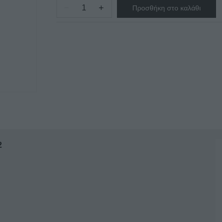
−
+
Προσθήκη στο καλάθι
ΤΟΣΤΙΕΡΑ
ΜΟΝΗ
ΕΠΑΓΓΕΛΜΑΤΙΚΗ
Μ&Μ
Τ
302
ποσότητα
2