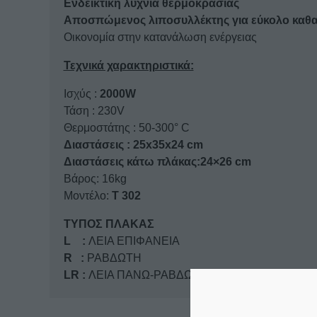
Ενδεικτική λυχνία θερμοκρασίας
Αποσπώμενος λιποσυλλέκτης για εύκολο καθ
Οικονομία στην κατανάλωση ενέργειας
Τεχνικά χαρακτηριστικά:
Ισχύς :
2000W
Τάση : 230V
Θερμοστάτης : 50-300° C
Διαστάσεις : 25x35x24 cm
Διαστάσεις κάτω πλάκας:24×26 cm
Βάρος: 16kg
Μοντέλο:
Τ 302
ΤΥΠΟΣ ΠΛΑΚΑΣ
L :
ΛΕΙΑ ΕΠΙΦΑΝΕΙΑ
R :
ΡΑΒΔΩΤΗ
LR :
ΛΕΙΑ ΠΑΝΩ-ΡΑΒΔΩΤΗ ΚΑΤΩ