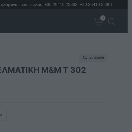
Τηλέφωνα επικοινωνίας:
+30 26410 23382
,
+30 26410 32801
0
Σύγκριση
ΕΛΜΑΤΙΚΗ Μ&Μ Τ 302