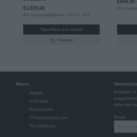
€
650,00
€
1.015,00
δεν συμπερ
δεν συμπεριλαμβάνεται ο Φ.Π.Α. 24%
Προσθήκη στο καλάθι
Σύγκριση
Menu
Newslette
Εισάγετε το
Αρχική
ενημερωτικ
Η Εταιρία
άλλα νέα της
Επικοινωνία
Email:
Ο λογαριασμός μου
Το καλάθι μου