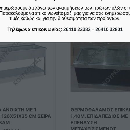
Σχετικά προϊόντα
νημερώσουμε ότι λόγω των ανατιμήσεων των πρώτων υλών οι 
Παρακαλούμε να επικοινωνείτε μαζί μας για να σας ενημερώσουμ
τιμές καθώς και για την διαθεσιμότητα των προϊόντων.
Τηλέφωνα επικοινωνίας:
26410 23382
–
26410 32801
ές
ές.
ν
 ANOIXΤΗ ΜΕ 1
ΘΕΡΜΟΘΑΛΑΜΟΣ ΕΠΙΚΛ
 126X51X35 CM ΣΕΙΡΑ
1,40Μ. ΕΠΙΔΑΠΕΔΙΟΣ ΜΕ
-BAM
ΕΠΕΝΔΥΣΗ
ς
ΜΕΤΑΧΕΙΡΙΣΜΕΝΟΣ