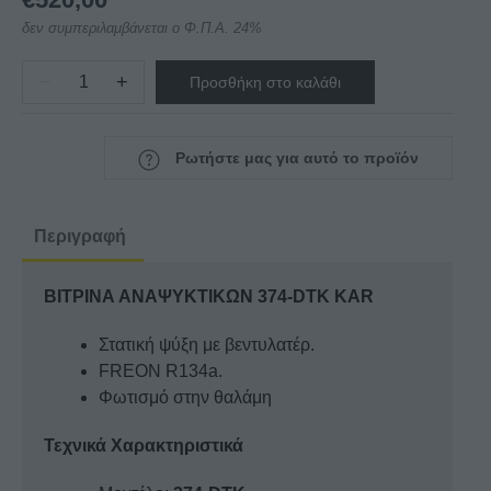
δεν συμπεριλαμβάνεται ο Φ.Π.Α. 24%
−
+
Προσθήκη στο καλάθι
ΒΙΤΡΙΝΑ
ΑΝΑΨΥΚΤΙΚΩΝ
374-
Ρωτήστε μας για αυτό το προϊόν
DTK
KAR
ποσότητα
Περιγραφή
ΒΙΤΡΙΝΑ ΑΝΑΨΥΚΤΙΚΩΝ 374-DTK KAR
Στατική ψύξη με βεντυλατέρ.
FREON R134a.
Φωτισμό στην θαλάμη
Τεχνικά Χαρακτηριστικά