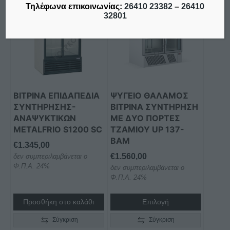
Τηλέφωνα επικοινωνίας:
26410 23382
–
26410
32801
ΒΙΤΡΙΝΑ ΕΠΙΔΑΠΕΔΙΑ
ΨΥΓΕΙΟ ΘΑΛΑΜΟΣ
ΣΥΝΤΗΡΗΣΗΣ-
ΒΙΤΡΙΝΑ ΣΥΝΤΗΡΗΣΗ
ΑΝΑΨΥΚΤΙΚΩΝ
ΜΕ ΔΥΟ ΠΟΡΤΕΣ
METALFRIO S1200 SC
ΤΖΑΜΙΟΥ UP 137-
BAM
€
1.345,00
€
1.560,00
δεν συμπεριλαμβάνεται ο
Φ.Π.Α. 24%
δεν συμπεριλαμβάνεται ο
Φ.Π.Α. 24%
Προσθήκη στο καλάθι
Επιλογή
Σύγκριση
Σύγκριση