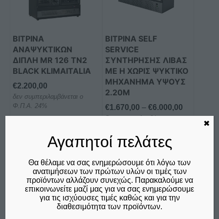
Οι
επιλογές
μπορούν
ΒΙΤΡΙΝΑ
ΒΙΤΡΙΝΑ SELF
να
ΑΝΑΨΥΚΤΙΚΩΝ
SERVICE
επιλεγούν
ΔΙΠΛΗ MR 126 TN2
ΣΥΝΤΗΡΗΣΗΣ ΛΙΒΑΣ
στη
BLACK KLIMAITALIA
ΜΕ Η ΧΩΡΙΣ ΨΥΚΤΙΚΟ
ΜΗΧΑΝΗΜΑ ΥΨΟΥΣ
σελίδα
€
2.200,00
2.20M
του
δεν συμπεριλαμβάνεται ο
προϊόντος
Φ.Π.Α. 24%
Price
€
1.670,00
–
€
6.000,00
δεν συμπεριλαμβάνεται ο
range:
✖
Φ.Π.Α. 24%
€1.670,00
Αγαπητοί πελάτες
through
Προσθήκη στο καλάθι
Επιλογή
€6.000,00
Θα θέλαμε να σας ενημερώσουμε ότι λόγω των
Σύγκριση
Σύγκριση
ανατιμήσεων των πρώτων υλών οι τιμές των
προϊόντων αλλάζουν συνεχώς. Παρακαλούμε να
επικοινωνείτε μαζί μας για να σας ενημερώσουμε
για τις ισχύουσες τιμές καθώς και για την
διαθεσιμότητα των προϊόντων.