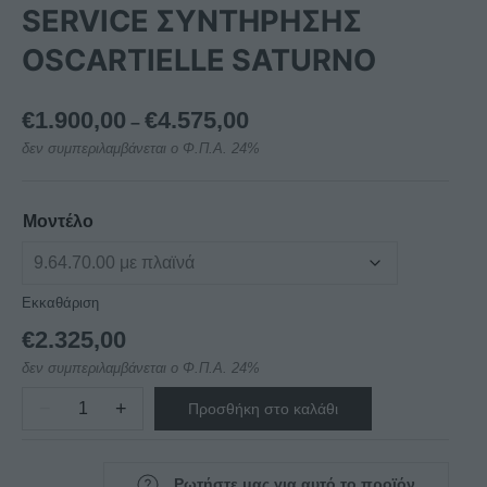
SERVICE ΣΥΝΤΗΡΗΣΗΣ
OSCARTIELLE SATURNO
Price
€
1.900,00
€
4.575,00
–
range:
δεν συμπεριλαμβάνεται ο Φ.Π.Α. 24%
€1.900,00
through
€4.575,00
Μοντέλο
Εκκαθάριση
€
2.325,00
δεν συμπεριλαμβάνεται ο Φ.Π.Α. 24%
−
+
Προσθήκη στο καλάθι
ΒΙΤΡΙΝΑ
ΕΠΙΤΟΙΧΙΑ
SELF
Ρωτήστε μας για αυτό το προϊόν