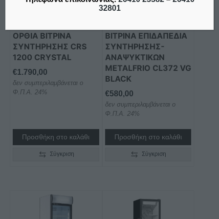
32801
ΟΡΘΙΑ ΒΙΤΡΙΝΑ
ΒΙΤΡΙΝΑ ΕΠΙΔΑΠΕΔΙΑ
ΣΥΝΤΗΡΗΣΗΣ CRS
ΣΥΝΤΗΡΗΣΗΣ-
1200 CRYSTAL
ΑΝΑΨΥΚΤΙΚΩΝ
METALFRIO CL372 VG
€
1.790,00
BLACK
δεν συμπεριλαμβάνεται ο
Φ.Π.Α. 24%
€
580,00
δεν συμπεριλαμβάνεται ο
Φ.Π.Α. 24%
Προσθήκη στο καλάθι
Προσθήκη στο καλάθι
Σύγκριση
Σύγκριση