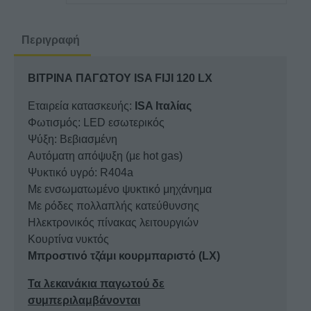
120
LX
Περιγραφή
ποσότητα
ΒΙΤΡΙΝΑ ΠΑΓΩΤΟΥ ISA FIJI 120 LX
Εταιρεία κατασκευής:
ISA Ιταλίας
Φωτισμός: LED εσωτερικός
Ψύξη: Βεβιασμένη
Αυτόματη απόψυξη (με hot gas)
Ψυκτικό υγρό: R404a
Με ενσωματωμένο ψυκτικό μηχάνημα
Με ρόδες πολλαπλής κατεύθυνσης
Ηλεκτρονικός πίνακας λειτουργιών
Κουρτίνα νυκτός
Μπροστινό τζάμι κουρμπαριστό (LX)
Τα λεκανάκια παγωτού δε
συμπεριλαμβάνονται