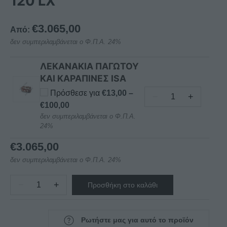
120 LX
€
3.065,00
Από:
δεν συμπεριλαμβάνεται ο Φ.Π.Α. 24%
ΛΕΚΑΝΑΚΙΑ ΠΑΓΩΤΟΥ
ΚΑΙ ΚΑΡΑΠΙΝΕΣ ISA
Πρόσθεσε για
€
13,00
–
−
+
ΛΕΚΑΝΑΚΙΑ
Price
€
100,00
ΠΑΓΩΤΟΥ
δεν συμπεριλαμβάνεται ο Φ.Π.Α.
range:
24%
ΚΑΙ
€13,00
ΚΑΡΑΠΙΝΕΣ
through
€
3.065,00
ISA
€100,00
δεν συμπεριλαμβάνεται ο Φ.Π.Α. 24%
ποσότητα
−
+
Προσθήκη στο καλάθι
ΒΙΤΡΙΝΑ
ΠΑΓΩΤΟΥ
ISA
Ρωτήστε μας για αυτό το προϊόν
FIJI