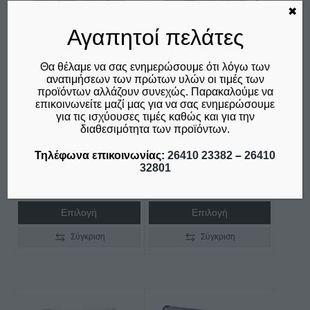
έχει
έχει
✖
πολλαπλές
πολλαπλές
Αγαπητοί πελάτες
παραλλαγές.
παραλλαγές.
Οι
Οι
Θα θέλαμε να σας ενημερώσουμε ότι λόγω των
επιλογές
επιλογές
ανατιμήσεων των πρώτων υλών οι τιμές των
προϊόντων αλλάζουν συνεχώς. Παρακαλούμε να
μπορούν
μπορούν
ΒΙΤΡΙΝΑ ΧΥΜΑ
ΒΙΤΡΙΝΑ ΧΥΜΑ
επικοινωνείτε μαζί μας για να σας ενημερώσουμε
να
να
ΠΑΓΩΤΟΥ FESTIVAL
ΠΑΓΩΤΟΥ FESTIVAL
για τις ισχύουσες τιμές καθώς και για την
επιλεγούν
επιλεγούν
διαθεσιμότητα των προϊόντων.
INOX 8 CRYSTAL
INOX 10 CRYSTAL
στη
στη
Price
Price
€
2.260,00
–
€
2.485,00
€
2.570,00
–
€
2.810,00
Τηλέφωνα επικοινωνίας:
26410 23382
–
26410
σελίδα
σελίδα
δεν συμπεριλαμβάνεται ο
range:
δεν συμπεριλαμβάνεται ο
range:
32801
του
του
Φ.Π.Α. 24%
Φ.Π.Α. 24%
€2.260,00
€2.570,00
προϊόντος
προϊόντος
through
through
Επιλογή
Επιλογή
€2.485,00
€2.810,00
Σύγκριση
Σύγκριση