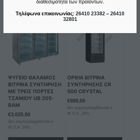
διαθεσιμότητα των προϊόντων.
Τηλέφωνα επικοινωνίας:
26410 23382
–
26410
32801
ΨΥΓΕΙΟ ΘΑΛΑΜΟΣ
ΟΡΘΙΑ ΒΙΤΡΙΝΑ
ΒΙΤΡΙΝΑ ΣΥΝΤΗΡΗΣΗ
ΣΥΝΤΗΡΗΣΗΣ CR
ΜΕ ΤΡΕΙΣ ΠΟΡΤΕΣ
500 CRYSTAL
ΤΖΑΜΙΟΥ UB 205-
€
980,00
BAM
δεν συμπεριλαμβάνεται ο
Φ.Π.Α. 24%
€
3.025,00
δεν συμπεριλαμβάνεται ο
Φ.Π.Α. 24%