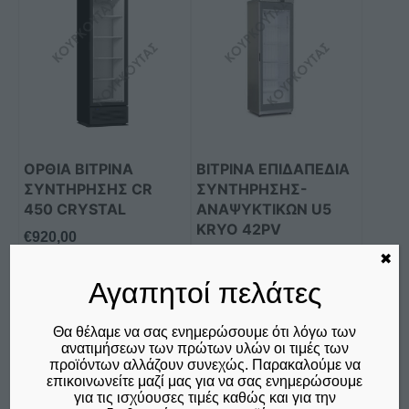
ΟΡΘΙΑ ΒΙΤΡΙΝΑ
ΒΙΤΡΙΝΑ ΕΠΙΔΑΠΕΔΙΑ
ΣΥΝΤΗΡΗΣΗΣ CR
ΣΥΝΤΗΡΗΣΗΣ-
450 CRYSTAL
ΑΝΑΨΥΚΤΙΚΩΝ U5
KRYO 42PV
€
920,00
€
975,00
δεν συμπεριλαμβάνεται ο
✖
Φ.Π.Α. 24%
δεν συμπεριλαμβάνεται ο
Αγαπητοί πελάτες
Φ.Π.Α. 24%
Θα θέλαμε να σας ενημερώσουμε ότι λόγω των
Προσθήκη στο καλάθι
Προσθήκη στο καλάθι
ανατιμήσεων των πρώτων υλών οι τιμές των
προϊόντων αλλάζουν συνεχώς. Παρακαλούμε να
Σύγκριση
Σύγκριση
επικοινωνείτε μαζί μας για να σας ενημερώσουμε
για τις ισχύουσες τιμές καθώς και για την