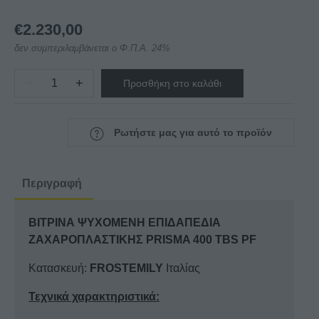
€
2.230,00
δεν συμπεριλαμβάνεται ο Φ.Π.Α. 24%
−
+
Προσθήκη στο καλάθι
ΒΙΤΡΙΝΑ
ΨΥΧΟΜΕΝΗ
ΕΠΙΔΑΠΕΔΙΑ
Ρωτήστε μας για αυτό το προϊόν
ΖΑΧΑΡΟΠΛΑΣΤΙΚΗΣ
PRISMA
400
Περιγραφή
TBS
PF
ΒΙΤΡΙΝΑ ΨΥΧΟΜΕΝΗ ΕΠΙΔΑΠΕΔΙΑ
ποσότητα
ΖΑΧΑΡΟΠΛΑΣΤΙΚΗΣ PRISMA 400 TBS PF
Κατασκευή:
FROSTEMILY
Ιταλίας
Τεχνικά χαρακτηριστικά: