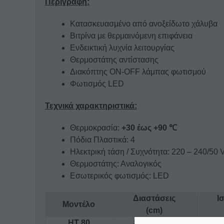
Περιγραφή:
Κατασκευασμένο από ανοξείδωτο χάλυβα
Βιτρίνα με θερμαινόμενη επιφάνεια
Ενδεικτική λυχνία λειτουργίας
Θερμοστάτης αντίστασης
Διακόπτης ON-OFF λάμπας φωτισμού
Φωτισμός LED
Τεχνικά χαρακτηριστικά:
Θερμοκρασία:
+30 έως +90 ℃
Πόδια Πλαστικά: 4
Ηλεκτρική τάση / Συχνότητα: 220 – 240/50 
Θερμοστάτης: Αναλογικός
Εσωτερικός φωτισμός: LED
Διαστάσεις
Ι
Μοντέλο
(cm)
ΗΤ 80
80x53x57,5