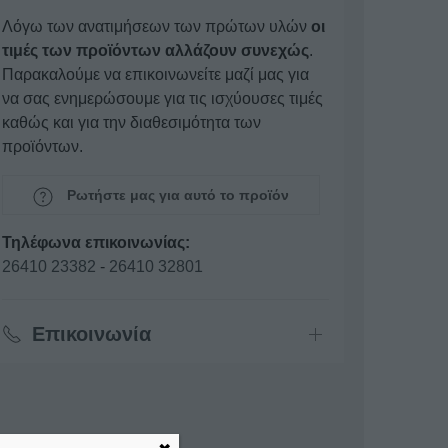
Λόγω των ανατιμήσεων των πρώτων υλών
οι
τιμές των προϊόντων αλλάζουν συνεχώς
.
Παρακαλούμε να επικοινωνείτε μαζί μας για
να σας ενημερώσουμε για τις ισχύουσες τιμές
καθώς και για την διαθεσιμότητα των
προϊόντων.
Ρωτήστε μας για αυτό το προϊόν
Τηλέφωνα επικοινωνίας:
26410 23382
-
26410 32801
Επικοινωνία