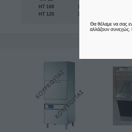
ΗΤ 100
100x53x57,5
ΗΤ 120
120x53x57,5
Θα θέλαμε να σας ε
αλλάζουν συνεχώς. 