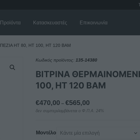
Προϊόντα
Κατασκευαστές
Επικοινωνία
ΖΙΑ HT 80, HT 100, HT 120 BAM
Κωδικός προϊόντος:
135-14380
ΒΙΤΡΙΝΑ ΘΕΡΜΑΙΝΟΜΕΝΗ
100, HT 120 BAM
Price
€
470,00
€
565,00
–
range:
δεν συμπεριλαμβάνεται ο Φ.Π.Α. 24%
€470,00
through
€565,00
Μοντέλο