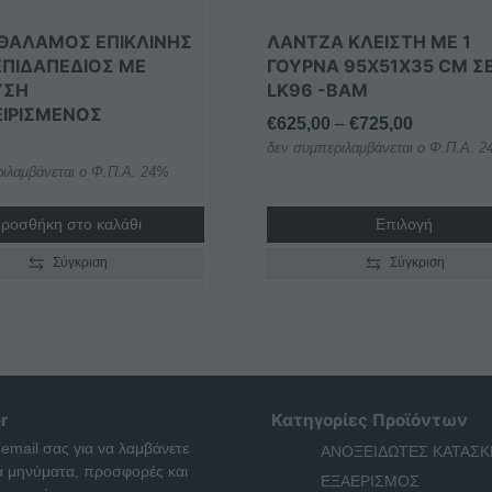
επιλεγούν
στη
ΘΑΛΑΜΟΣ ΕΠΙΚΛΙΝΗΣ
ΛΑΝΤΖΑ ΚΛΕΙΣΤΗ ΜΕ 1
σελίδα
 ΕΠΙΔΑΠΕΔΙΟΣ ΜΕ
ΓΟΥΡΝΑ 95X51X35 CM ΣΕ
του
ΥΣΗ
LK96 -BAM
προϊόντος
ΙΡΙΣΜΕΝΟΣ
Price
€
625,00
–
€
725,00
δεν συμπεριλαμβάνεται ο Φ.Π.Α. 
range:
ιλαμβάνεται ο Φ.Π.Α. 24%
€625,00
through
ροσθήκη στο καλάθι
Επιλογή
€725,00
Σύγκριση
Σύγκριση
r
Κατηγορίες Προϊόντων
 email σας για να λαμβάνετε
ΑΝΟΞΕΙΔΩΤΕΣ ΚΑΤΑΣΚ
ά μηνύματα, προσφορές και
ΕΞΑΕΡΙΣΜΟΣ