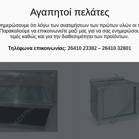
1620
36
0,27
Αγαπητοί πελάτες
1820
40
0,33
νημερώσουμε ότι λόγω των ανατιμήσεων των πρώτων υλών οι 
Παρακαλούμε να επικοινωνείτε μαζί μας για να σας ενημερώσουμ
τιμές καθώς και για την διαθεσιμότητα των προϊόντων.
Σχετικά προϊόντα
Τηλέφωνα επικοινωνίας:
26410 23382
–
26410 32801
Αυτό
το
προϊόν
έχει
πολλαπλές
παραλλαγές.
Οι
επιλογές
μπορούν
να