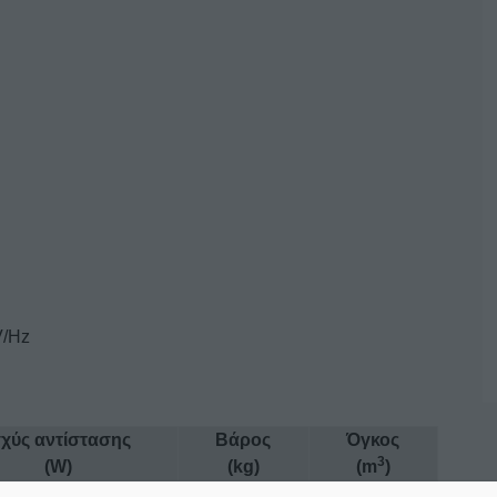
V/Hz
σχύς αντίστασης
Βάρος
Όγκος
3
(W)
(kg)
(m
)
1420
32
0,22