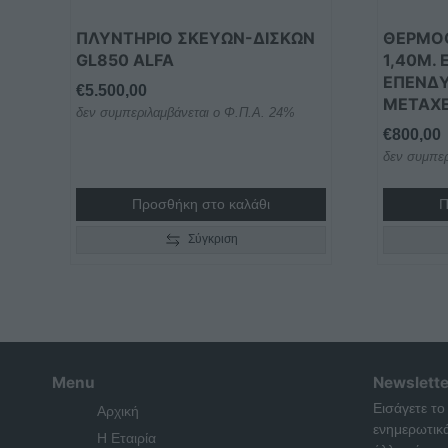
ΠΛΥΝΤΗΡΙΟ ΣΚΕΥΩΝ-ΔΙΣΚΩΝ
ΘΕΡΜΟ
GL850 ALFA
1,40Μ.
ΕΠΕΝΔ
€
5.500,00
ΜΕΤΑΧΕ
δεν συμπεριλαμβάνεται ο Φ.Π.Α. 24%
€
800,00
δεν συμπερ
Προσθήκη στο καλάθι
Π
Σύγκριση
Menu
Newslette
Εισάγετε το
Αρχική
ενημερωτικ
Η Εταιρία