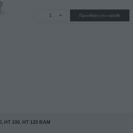
−
+
Προσθήκη στο καλάθι
ΒΙΤΡΙΝΑ
ΘΕΡΜΑΙΝΟΜΕΝΗ
ΕΠΙΤΡΑΠΕΖΙΑ
HT
80,
HT
100,
HT
120
BAM
ποσότητα
 HT 100, HT 120 BAM