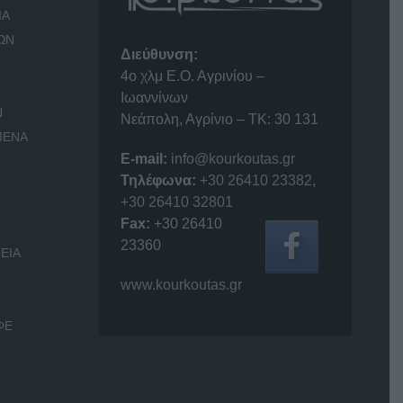
ΙΑ
ΩΝ
Διεύθυνση:
4o χλμ Ε.Ο. Αγρινίου –
Ιωαννίνων
Ν
Νεάπολη, Αγρίνιο – ΤΚ: 30 131
ΜΕΝΑ
E-mail:
info@kourkoutas.gr
Τηλέφωνα:
+30 26410 23382
,
+30 26410 32801
Fax:
+30 26410
23360
ΕΙΑ
www.kourkoutas.gr
ΦΕ