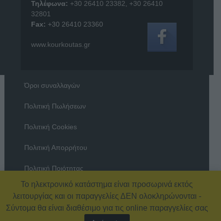
Τηλέφωνα:
+30 26410 23382
,
+30 26410
32801
Fax:
+30 26410 23360
www.kourkoutas.gr
Όροι συναλλαγών
Πολιτική Πωλήσεων
Πολιτική Cookies
Πολιτική Απορρήτου
Πολιτική Ποιότητας
Το ηλεκτρονικό κατάστημα είναι προσωρινά εκτός
Όροι χρήσης
λειτουργίας και οι παραγγελίες ΔΕΝ ολοκληρώνονται -
Σύντομα θα είναι διαθέσιμο για τις online παραγγελίες σας