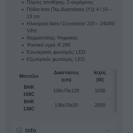
Πόρτες αποθήκης: 2-συρόμενες
Πόδια Inox (Τεμ./Διαστάσεις (Υ)): 4 / 10 –
13 cm
Ηλεκτρική τάση / Συχνότητα: 220 – 240/50
V/Hz
Θερμοστάτης: Ψηφιακός
Ψυκτικό υγρό: R 290
Εσωτερικός φωτισμός: LED
Εξωτερικός φωτισμός: LED
Διαστάσεις
Ισχύς
Βάρο
Μοντέλο
(cm)
(W)
(kg)
BHK
108x70x120
1030
115
108C
BHK
138x70x20
2050
130
138C
Info