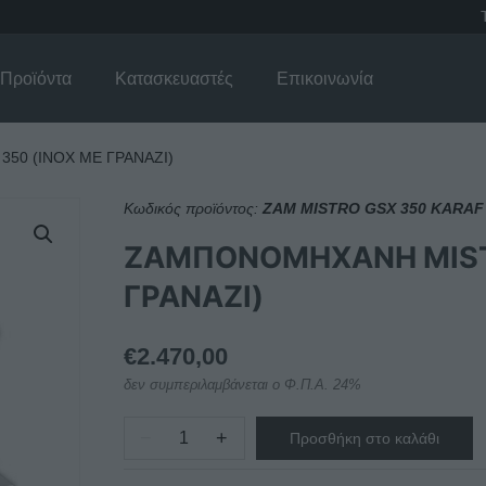
Προϊόντα
Κατασκευαστές
Επικοινωνία
50 (INOX ΜΕ ΓΡΑΝΑΖΙ)
Κωδικός προϊόντος:
ZAM MISTRO GSX 350 KARAF
ΖΑΜΠΟΝΟΜΗΧΑΝΗ MISTR
ΓΡΑΝΑΖΙ)
€
2.470,00
δεν συμπεριλαμβάνεται ο Φ.Π.Α. 24%
−
+
Προσθήκη στο καλάθι
ΖΑΜΠΟΝΟΜΗΧΑΝΗ
MISTRO