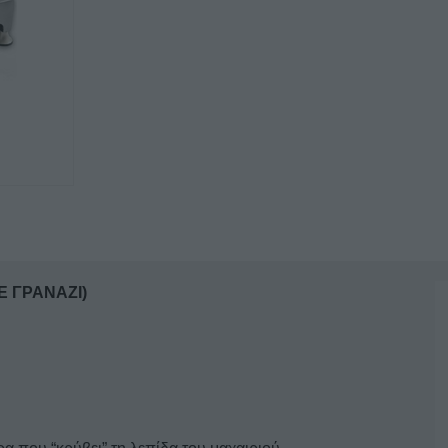
GSX
350
(INOX
ΜΕ
ΓΡΑΝΑΖΙ)
ποσότητα
 ΓΡΑΝΑΖΙ)