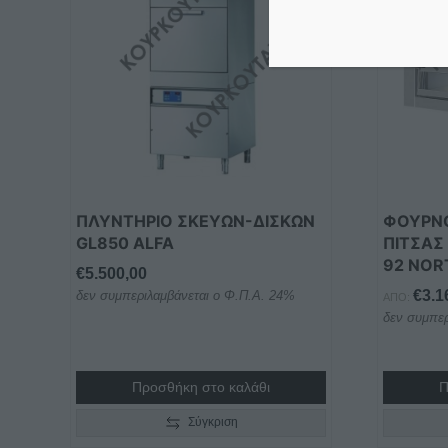
ΠΛΥΝΤΗΡΙΟ ΣΚΕΥΩΝ-ΔΙΣΚΩΝ
ΦΟΥΡΝΟ
GL850 ALFA
ΠΙΤΣΑΣ 
92 NOR
€
5.500,00
€
3.1
δεν συμπεριλαμβάνεται ο Φ.Π.Α. 24%
ΑΠΌ:
δεν συμπερ
Προσθήκη στο καλάθι
Π
Σύγκριση