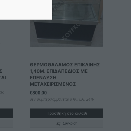
ΘΕΡΜΟΘΑΛΑΜΟΣ ΕΠΙΚΛΙΝΗΣ
Σ
1,40Μ. ΕΠΙΔΑΠΕΔΙΟΣ ΜΕ
TAL
ΕΠΕΝΔΥΣΗ
ΜΕΤΑΧΕΙΡΙΣΜΕΝΟΣ
€
800,00
24%
δεν συμπεριλαμβάνεται ο Φ.Π.Α. 24%
0,00
h
Προσθήκη στο καλάθι
0,00
Σύγκριση