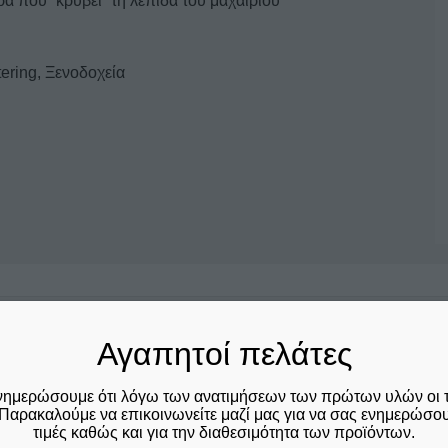
 που “κρύβει” τη λεπίδα του μαχαιριού
tering, Ξενοδοχεία
Σχετικά προϊόντα
Αγαπητοί πελάτες
Αυτό
νημερώσουμε ότι λόγω των ανατιμήσεων των πρώτων υλών οι 
Παρακαλούμε να επικοινωνείτε μαζί μας για να σας ενημερώσουμ
το
τιμές καθώς και για την διαθεσιμότητα των προϊόντων.
προϊόν