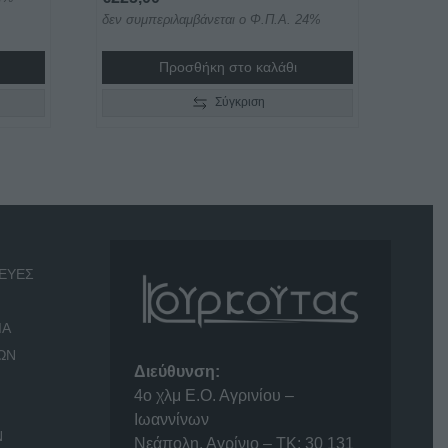
δεν συμπεριλαμβάνεται ο Φ.Π.Α. 24%
Προσθήκη στο καλάθι
00
Σύγκριση
ΕΥΕΣ
ΙΑ
ΩΝ
Διεύθυνση:
4o χλμ Ε.Ο. Αγρινίου –
Ιωαννίνων
Ν
Νεάπολη, Αγρίνιο – ΤΚ: 30 131