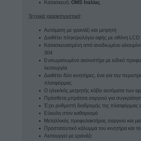
Κατασκευή:
OMS Ιταλίας
Τεχνικά χαρακτηριστικά
:
Αυτόματη με γρανάζι και μετρητή
Διαθέτει πληκτρολόγιο αφής με οθόνη LCD κ
Κατασκευασμένη από ανοδιωμένο αλουμίνιο
304
Ενσωματωμένο ακονιστήρι με ειδικό προφυλ
λειτουργία
Διαθέτει δύο κινητήρες, ένα για την περιστρ
πλατφόρμας
Ο ηλεκ/κός μετρητής κόβει αυτόματα των α
Πρόσθετα μπράτσα σαργιού για συγκράτηση
Έχει ρυθμιστή διαδρομής της πλατφόρμας 
Εύκολη στον καθαρισμό
Μεταλλικός προφυλακτήρας σαργιού και μα
Προστατευτικό κάλυμμα του κινητήρα και το
Λειτουργεί με γρανάζι