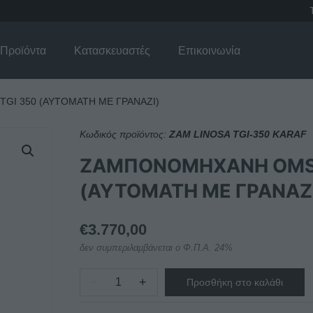
Προϊόντα
Κατασκευαστές
Επικοινωνία
GI 350 (AYTOMATH ΜΕ ΓΡΑΝΑΖΙ)
Κωδικός προϊόντος:
ZAM LINOSA TGI-350 KARAF
ΖΑΜΠΟΝΟΜΗΧΑΝΗ OMS L
(AYTOMATH ΜΕ ΓΡΑΝΑΖ
€
3.770,00
δεν συμπεριλαμβάνεται ο Φ.Π.Α. 24%
−
+
Προσθήκη στο καλάθι
ΖΑΜΠΟΝΟΜΗΧΑΝΗ
OMS