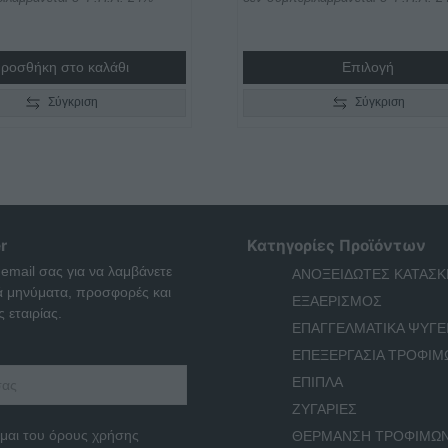
€615,00
through
ροσθήκη στο καλάθι
Επιλογή
€1.200,
Σύγκριση
Σύγκριση
r
Κατηγορίες Προϊόντων
 email σας για να λαμβάνετε
ΑΝΟΞΕΙΔΩΤΕΣ ΚΑΤΑΣΚ
ά μηνύματα, προσφορές και
ΕΞΑΕΡΙΣΜΟΣ
 εταιρίας.
ΕΠΑΓΓΕΛΜΑΤΙΚΑ ΨΥΓΕ
ΕΠΕΞΕΡΓΑΣΙΑ ΤΡΟΦΙΜ
ΕΠΙΠΛΑ
ΖΥΓΑΡΙΕΣ
μαι του όρους χρήσης
ΘΕΡΜΑΝΣΗ ΤΡΟΦΙΜΩ