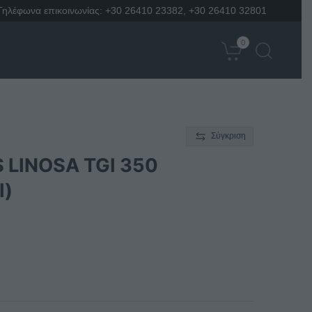
Τηλέφωνα επικοινωνίας:
+30 26410 23382
,
+30 26410 32801
0
Σύγκριση
INOSA TGI 350
Ι)