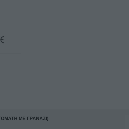
LINOSA
TGI
350
(AYTOMATH
ΜΕ
ΓΡΑΝΑΖΙ)
ποσότητα
TOMATH ΜΕ ΓΡΑΝΑΖΙ)