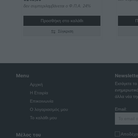
δεν συμπεριλαμβάνεται ο Φ.Π.Α. 24%
Προσθήκη στο καλάθι
Π
Σύγκριση
Menu
Newslette
Εισάγετε το
Αρχική
ενημερωτικ
Η Εταιρία
άλλα νέα της
Επικοινωνία
Email:
Ο λογαριασμός μου
Το καλάθι μου
Αποδέχο
Μέλος του