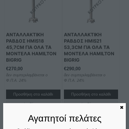
ΑΝΤΑΛΛΑΚΤΙΚΉ
ΑΝΤΑΛΛΑΚΤΙΚΉ
ΡΆΒΔΟΣ HMIS18
ΡΆΒΔΟΣ HMIS21
45,7CM ΓΙΑ ΌΛΑ ΤΑ
53,3CM ΓΙΑ ΌΛΑ ΤΑ
ΜΟΝΤΈΛΑ HAMILTON
ΜΟΝΤΈΛΑ HAMILTON
BIGRIG
BIGRIG
€
270,00
€
290,00
δεν συμπεριλαμβάνεται ο
δεν συμπεριλαμβάνεται ο
Φ.Π.Α. 24%
Φ.Π.Α. 24%
Προσθήκη στο καλάθι
Προσθήκη στο καλάθι
Σύγκριση
Σύγκριση
✖
Αγαπητοί πελάτες