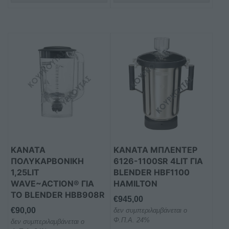
ΚANATA
ΚΑΝΆΤΑ ΜΠΛΈΝΤΕΡ
ΠΟΛΥΚΑΡΒΟΝΙΚΗ
6126-1100SR 4LIT ΓΙΑ
1,25LIT
BLENDER HBF1100
WAVE~ACTION® ΓΙΑ
HAMILTON
ΤΟ BLENDER HBB908R
€
945,00
€
90,00
δεν συμπεριλαμβάνεται ο
Φ.Π.Α. 24%
δεν συμπεριλαμβάνεται ο