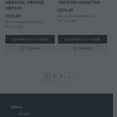
HBB255S, HBH455,
HBF510S HAMILTON
HBF510
€
370,00
€
150,00
δεν συμπεριλαμβάνεται ο
Φ.Π.Α. 24%
δεν συμπεριλαμβάνεται ο
Φ.Π.Α. 24%
Προσθήκη στο καλάθι
Προσθήκη στο καλάθι
Σύγκριση
Σύγκριση
1
2
3
→
Menu
Αρχική