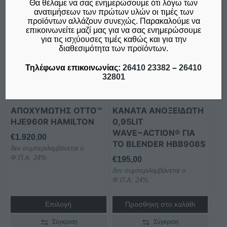
Θα θέλαμε να σας ενημερώσουμε ότι λόγω των
ανατιμήσεων των πρώτων υλών οι τιμές των
προϊόντων αλλάζουν συνεχώς. Παρακαλούμε να
επικοινωνείτε μαζί μας για να σας ενημερώσουμε
για τις ισχύουσες τιμές καθώς και για την
διαθεσιμότητα των προϊόντων.
Τηλέφωνα επικοινωνίας:
26410 23382
–
26410
32801
ΑΠΟΧΥΜΩΤΉΣ OTTO™
ΚANATA ΑΝΟΞΕΙΔΩΤΗ
HJE960R HAMILTON
0,95LIT
WAVE~ACTION® ΓΙΑ
€
1.920,00
ΤΟ BLENDER HBB908S
δεν συμπεριλαμβάνεται ο
Φ.Π.Α. 24%
€
195,00
δεν συμπεριλαμβάνεται ο
Φ.Π.Α. 24%
Επιλογή
Προσθήκη στο καλάθι
Σύγκριση
Σύγκριση