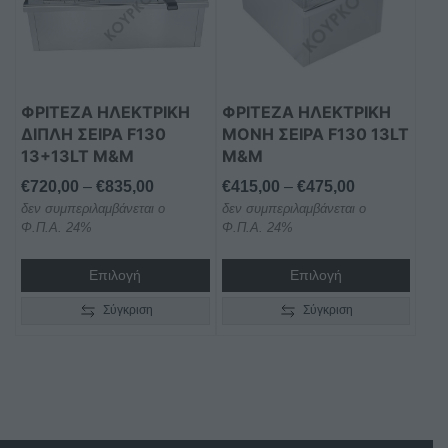
παραλλαγές.
παραλλαγές.
Οι
Οι
επιλογές
επιλογές
μπορούν
μπορούν
ΦΡΙΤΕΖΑ ΗΛΕΚΤΡΙΚΗ
ΦΡΙΤΕΖΑ ΗΛΕΚΤΡΙΚΗ
να
να
ΔΙΠΛΗ ΣΕΙΡΑ F130
ΜΟΝΗ ΣΕΙΡΑ F130 13LT
επιλεγούν
επιλεγούν
13+13LT M&M
M&M
στη
στη
Price
Price
€
720,00
–
€
835,00
€
415,00
–
€
475,00
σελίδα
σελίδα
δεν συμπεριλαμβάνεται ο
range:
δεν συμπεριλαμβάνεται ο
range:
του
του
Φ.Π.Α. 24%
Φ.Π.Α. 24%
€720,00
€415,00
προϊόντος
προϊόντος
through
through
Επιλογή
Επιλογή
€835,00
€475,00
Σύγκριση
Σύγκριση