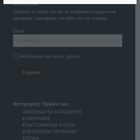
Newsletter
Εισάγετε το email σας για να λαμβάνετε ενημερωτικά
μηνύματα, προσφορές και άλλα νέα της εταιρίας.
Email:
Αποδέχομαι του όρους χρήσης
Κατηγορίες Προϊόντων
ΑΝΟΞΕΙΔΩΤΕΣ ΚΑΤΑΣΚΕΥΕΣ
ΕΞΑΕΡΙΣΜΟΣ
ΕΠΑΓΓΕΛΜΑΤΙΚΑ ΨΥΓΕΙΑ
ΕΠΕΞΕΡΓΑΣΙΑ ΤΡΟΦΙΜΩΝ
ΕΠΙΠΛΑ