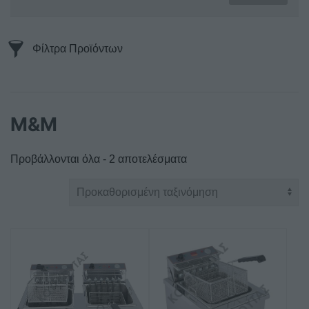
Φίλτρα Προϊόντων
Μ&Μ
Προβάλλονται όλα - 2 αποτελέσματα
Αυτό
Αυτό
το
το
προϊόν
προϊόν
έχει
έχει
πολλαπλές
πολλαπλές