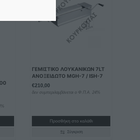
ΓΕΜΙΣΤΙΚΟ ΛΟΥΚΑΝΙΚΩΝ 7LT
ΑΝΟΞΕΙΔΩΤΟ MGH-7 / ISH-7
00
€
210,00
δεν συμπεριλαμβάνεται ο Φ.Π.Α. 24%
24%
0,00
Προσθήκη στο καλάθι
h
0,00
Σύγκριση