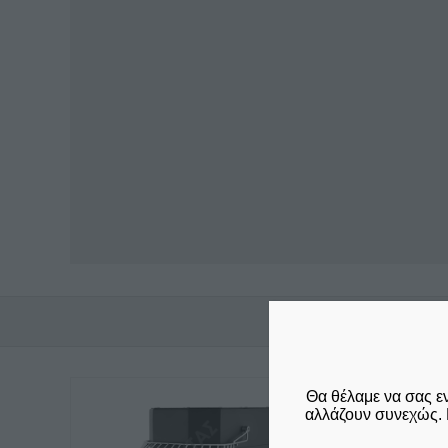
Αυτό
Θα θέλαμε να σας ε
αλλάζουν συνεχώς. 
το
προϊόν