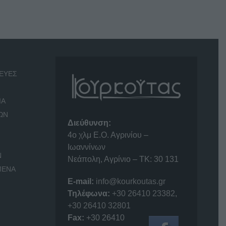
ΕΥΕΣ
ΙΑ
ΩΝ
Διεύθυνση:
4o χλμ Ε.Ο. Αγρινίου –
Ιωαννίνων
Ν
Νεάπολη, Αγρίνιο – ΤΚ: 30 131
ΜΕΝΑ
E-mail:
info@kourkoutas.gr
Τηλέφωνα:
+30 26410 23382
,
+30 26410 32801
Fax:
+30 26410