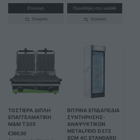
€700,00
Επιλογή
Προσθήκη στο καλάθι
Σύγκριση
Σύγκριση
Αυτό
το
προϊόν
έχει
πολλαπλές
παραλλαγές.
Οι
επιλογές
μπορούν
ΤΟΣΤΙΕΡΑ ΔΙΠΛΗ
ΒΙΤΡΙΝΑ ΕΠΙΔΑΠΕΔΙΑ
να
ΕΠΑΓΓΕΛΜΑΤΙKH
ΣΥΝΤΗΡΗΣΗΣ-
επιλεγούν
M&M Τ305
ΑΝΑΨΥΚΤΙΚΩΝ
στη
METALFRIO D372
€
360,00
SCM 4C STANDARD
σελίδα