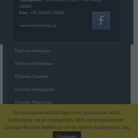
32801
Fax:
+30 26410 23360
www.kourkoutas.gr
Όροι συναλλαγών
Πολιτική Πωλήσεων
Πολιτική Cookies
Πολιτική Απορρήτου
Πολιτική Ποιότητας
Το ηλεκτρονικό κατάστημα είναι προσωρινά εκτός
Όροι χρήσης
λειτουργίας και οι παραγγελίες ΔΕΝ ολοκληρώνονται -
Σύντομα θα είναι διαθέσιμο για τις online παραγγελίες σας
Απόρριψη
© 2026 Εξοπλισμός Καταστημάτων – ΚΟΥΡΚΟΥΤΑΣ