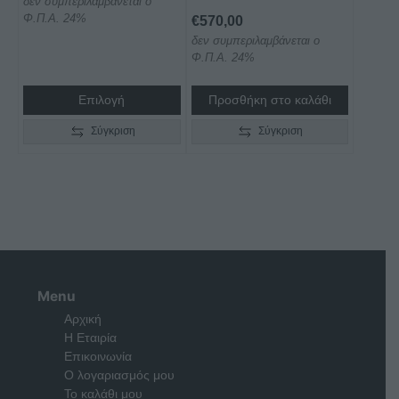
δεν συμπεριλαμβάνεται ο
του
Φ.Π.Α. 24%
€
570,00
προϊόντος
δεν συμπεριλαμβάνεται ο
Φ.Π.Α. 24%
Επιλογή
Προσθήκη στο καλάθι
Σύγκριση
Σύγκριση
Menu
Αρχική
Η Εταιρία
Επικοινωνία
Ο λογαριασμός μου
Το καλάθι μου