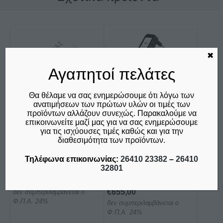
Αυτό
το
✖
προϊόν
έχει
Αγαπητοί πελάτες
πολλαπλές
παραλλαγές.
Θα θέλαμε να σας ενημερώσουμε ότι λόγω των
ανατιμήσεων των πρώτων υλών οι τιμές των
Οι
προϊόντων αλλάζουν συνεχώς. Παρακαλούμε να
επιλογές
επικοινωνείτε μαζί μας για να σας ενημερώσουμε
μπορούν
για τις ισχύουσες τιμές καθώς και για την
ΛΑΝΤΖΑ ANOIXΤΗ
ΣΥΣΚΕΥΗ
διαθεσιμότητα των προϊόντων.
να
ΜΕ 1 ΓΟΥΡΝΑ
IMMERSION
επιλεγούν
126X51X35 CM ΣΕΙΡΑ
CIRCULATOR SOUS
Τηλέφωνα επικοινωνίας:
26410 23382
–
26410
στη
LΑ126 -BAM
VIDE POLYSCIENCE
32801
SVS750
σελίδα
Price
€
650,00
–
€
700,00
του
€
655,00
δεν συμπεριλαμβάνεται ο
range:
προϊόντος
Φ.Π.Α. 24%
δεν συμπεριλαμβάνεται ο
€650,00
Φ.Π.Α. 24%
through