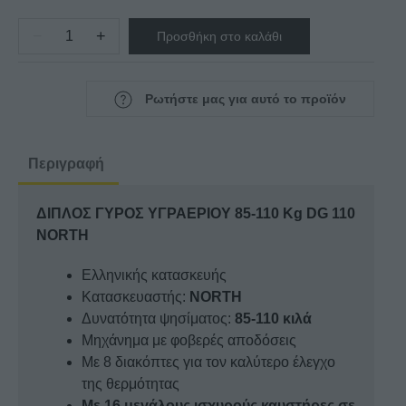
NORTH
−
+
ποσότητα
Προσθήκη στο καλάθι
ΔΙΠΛΟΣ
ΓΥΡΟΣ
ΥΓΡΑΕΡΙΟΥ
Ρωτήστε μας για αυτό το προϊόν
85-
110
Kg
Περιγραφή
DG
110
ΔΙΠΛΟΣ ΓΥΡΟΣ ΥΓΡΑΕΡΙΟΥ 85-110 Kg DG 110
NORTH
NORTH
ποσότητα
Eλληνικής κατασκευής
Κατασκευαστής:
NORTH
Δυνατότητα ψησίματος:
85-110 κιλά
Μηχάνημα με φοβερές αποδόσεις
Με 8 διακόπτες για τον καλύτερο έλεγχο
της θερμότητας
Με 16 μεγάλους ισχυρούς καυστήρες σε