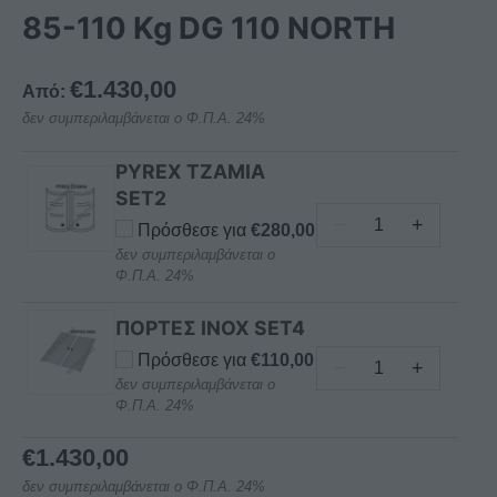
85-110 Kg DG 110 NORTH
€
1.430,00
Από:
δεν συμπεριλαμβάνεται ο Φ.Π.Α. 24%
PYREX ΤΖΑΜΙΑ
SET2
−
+
Πρόσθεσε για
€
280,00
PYREX
δεν συμπεριλαμβάνεται ο
ΤΖΑΜΙΑ
Φ.Π.Α. 24%
ΓΙΑ
ΣΥΣΚΕΥΗ
ΠΟΡΤΕΣ INOX SET4
ΓΥΡΟΥ
Πρόσθεσε για
€
110,00
−
+
NORTH
ΠΟΡΤΕΣ
δεν συμπεριλαμβάνεται ο
ποσότητα
Φ.Π.Α. 24%
INOX
ΓΙΑ
€
1.430,00
ΣΥΣΚΕΥΗ
ΓΥΡΟΥ
δεν συμπεριλαμβάνεται ο Φ.Π.Α. 24%