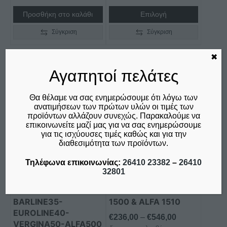
through
Προσθήκη στο καλάθι
Επιλογή
€38,00
Σύγκριση
Σύγκριση
✖
Αγαπητοί πελάτες
Αυτό
Αυτό
το
το
Θα θέλαμε να σας ενημερώσουμε ότι λόγω των
προϊόν
προϊόν
ανατιμήσεων των πρώτων υλών οι τιμές των
έχει
έχει
προϊόντων αλλάζουν συνεχώς. Παρακαλούμε να
επικοινωνείτε μαζί μας για να σας ενημερώσουμε
πολλαπλές
πολλαπλές
για τις ισχύουσες τιμές καθώς και για την
παραλλαγές.
παραλλαγές.
διαθεσιμότητα των προϊόντων.
Οι
Οι
Τηλέφωνα επικοινωνίας:
26410 23382
–
26410
επιλογές
επιλογές
32801
μπορούν
μπορούν
ΒΑΣΗ ΑΝΟΞΕΙΔΩΤΗ
ΠΑΓΚΟΣ ΕΞΟΔΟΥ ΓΙΑ
να
να
ΓΙΑ ΠΛΥΝΤΗΡΙΑ
ΠΛΥΝΤΗΡΙΟ TURBO
επιλεγούν
επιλεγούν
BARLINE35-
1500 & ALFA 1510
στη
στη
EUROLINE40-
Price
€
236,00
–
€
546,00
VERGINA50-ALFA500
σελίδα
σελίδα