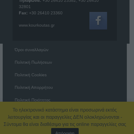
Τηλέφωνα:
+30 26410 23382
,
+30 26410
32801
Fax:
+30 26410 23360
www.kourkoutas.gr
Όροι συναλλαγών
Πολιτική Πωλήσεων
Πολιτική Cookies
Πολιτική Απορρήτου
Πολιτική Ποιότητας
Το ηλεκτρονικό κατάστημα είναι προσωρινά εκτός
Όροι χρήσης
λειτουργίας και οι παραγγελίες ΔΕΝ ολοκληρώνονται -
Σύντομα θα είναι διαθέσιμο για τις online παραγγελίες σας
Απόρριψη
© 2026 Εξοπλισμός Καταστημάτων – ΚΟΥΡΚΟΥΤΑΣ