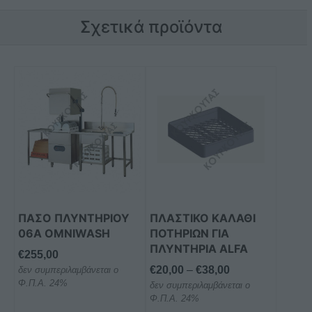
Σχετικά προϊόντα
Αυτό
το
προϊόν
έχει
πολλαπλές
παραλλαγές.
Οι
επιλογές
μπορούν
ΠΆΣΟ ΠΛΥΝΤΗΡΊΟΥ
ΠΛΑΣΤΙΚΟ ΚΑΛΑΘΙ
να
06Α OMNIWASH
ΠΟΤΗΡΙΩΝ ΓΙΑ
επιλεγούν
ΠΛΥΝΤΗΡΙΑ ALFA
€
255,00
στη
Price
€
20,00
–
€
38,00
δεν συμπεριλαμβάνεται ο
σελίδα
Φ.Π.Α. 24%
δεν συμπεριλαμβάνεται ο
range:
του
Φ.Π.Α. 24%
€20,00
προϊόντος