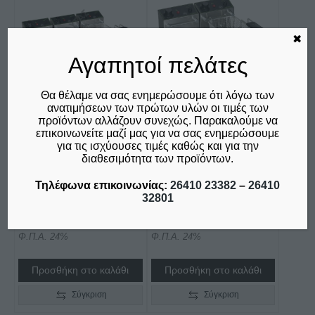
✖
Αγαπητοί πελάτες
Θα θέλαμε να σας ενημερώσουμε ότι λόγω των
ανατιμήσεων των πρώτων υλών οι τιμές των
προϊόντων αλλάζουν συνεχώς. Παρακαλούμε να
επικοινωνείτε μαζί μας για να σας ενημερώσουμε
ΦΡΙΤΕΖΑ ΤΡΙΠΛΗ
ΦΡΙΤΕΖΑ ΔΙΠΛΗ
για τις ισχύουσες τιμές καθώς και για την
ΗΛΕΚΤΡΙΚΗ
ΗΛΕΚΤΡΙΚΗ
διαθεσιμότητα των προϊόντων.
COMPACT F40C
COMPACT F40C
Τηλέφωνα επικοινωνίας:
26410 23382
–
26410
4LT+4LT+4LT Μ&Μ
4LT+4LT Μ&Μ
32801
€
455,00
€
310,00
δεν συμπεριλαμβάνεται ο
δεν συμπεριλαμβάνεται ο
Φ.Π.Α. 24%
Φ.Π.Α. 24%
Προσθήκη στο καλάθι
Προσθήκη στο καλάθι
Σύγκριση
Σύγκριση