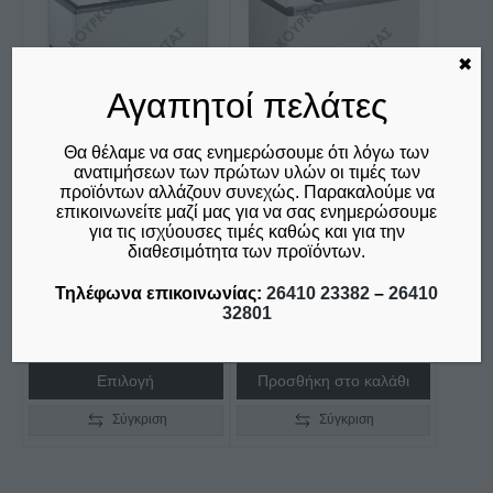
✖
Αγαπητοί πελάτες
Θα θέλαμε να σας ενημερώσουμε ότι λόγω των
ανατιμήσεων των πρώτων υλών οι τιμές των
ΚΑΤΑΨΥΚΤΗΣ ΜΕ
ΚΑΤΑΨΎΚΤΗΣ ΒΟΎΤΑ
προϊόντων αλλάζουν συνεχώς. Παρακαλούμε να
ΣΥΡΟΜΕΝΑ ΤΖΑΜΙΑ
EFE 3052 LIEBHERR –
επικοινωνείτε μαζί μας για να σας ενημερώσουμε
EKTOR 46 SGL
222LT
για τις ισχύουσες τιμές καθώς και για την
CRYSTAL
διαθεσιμότητα των προϊόντων.
€
920,00
€
620,00
δεν συμπεριλαμβάνεται ο
Τηλέφωνα επικοινωνίας:
26410 23382
–
26410
Φ.Π.Α. 24%
δεν συμπεριλαμβάνεται ο
32801
Φ.Π.Α. 24%
Επιλογή
Προσθήκη στο καλάθι
Σύγκριση
Σύγκριση