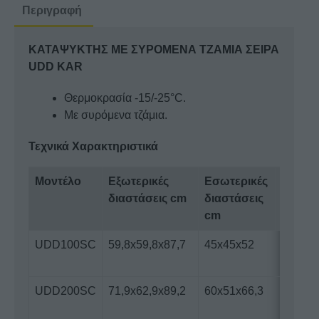
UDD
Περιγραφή
KAR
ποσότητα
ΚΑΤΑΨΥΚΤΗΣ ΜΕ ΣΥΡΟΜΕΝΑ ΤΖΑΜΙΑ ΣΕΙΡΑ
UDD KAR
Θερμοκρασία -15/-25°C.
Με συρόμενα τζάμια.
Τεχνικά Χαρακτηριστικά
Μοντέλο
Εξωτερικές
Εσωτερικές
Χωρητ
διαστάσεις cm
διαστάσεις
cm
UDD100SC
59,8x59,8x87,7
45x45x52
91
UDD200SC
71,9x62,9x89,2
60x51x66,3
165