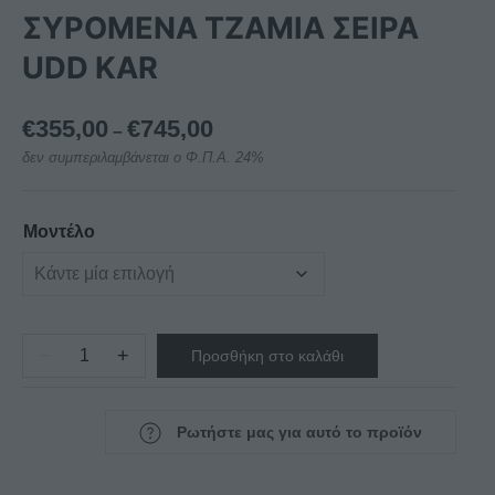
ΣΥΡΟΜΕΝΑ ΤΖΑΜΙΑ ΣΕΙΡΑ
UDD KAR
Price
€
355,00
€
745,00
–
range:
δεν συμπεριλαμβάνεται ο Φ.Π.Α. 24%
€355,00
through
€745,00
Μοντέλο
−
+
Προσθήκη στο καλάθι
ΚΑΤΑΨΥΚΤΗΣ
ΜΕ
ΣΥΡΟΜΕΝΑ
Ρωτήστε μας για αυτό το προϊόν
ΤΖΑΜΙΑ
ΣΕΙΡΑ