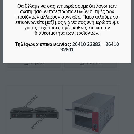
να
SALAMANDER GRILL
ΜΟΝΟ ΛΕΙΟ Ή Ρ
Θα θέλαμε να σας ενημερώσουμε ότι λόγω των
επιλεγούν
SAL 45 M&M
ΑΒΔΩΤΟ M
ανατιμήσεων των πρώτων υλών οι τιμές των
στη
M3.5/400V M&M
προϊόντων αλλάζουν συνεχώς. Παρακαλούμε να
€
280,00
επικοινωνείτε μαζί μας για να σας ενημερώσουμε
σελίδα
€
335,00
δεν συμπεριλαμβάνεται ο
για τις ισχύουσες τιμές καθώς και για την
του
Φ.Π.Α. 24%
διαθεσιμότητα των προϊόντων.
δεν συμπεριλαμβάνεται ο
προϊόντος
Φ.Π.Α. 24%
Τηλέφωνα επικοινωνίας:
26410 23382
–
26410
32801
Προσθήκη στο καλάθι
Επιλογή
Σύγκριση
Σύγκριση