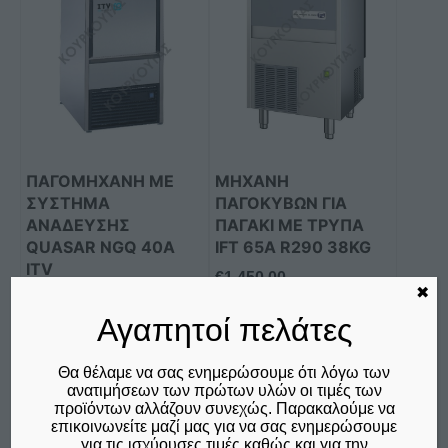
ΠΑΓΟΜΗΧΑΝΗ ΜΕ
ΜΗΧΑΝΉ
ΣΥΣΤΗΜΑ
ΠΑΓΟΚΎΒΩΝ ΓΙΑ
ΑΝΑΔΕΥΣΗΣ
ΠΑΓΆΚΙ ΜΕ ΤΡΎΠΑ
QUASAR NGQ 40A
IFT 65A R290 38KG
ITV
€
1.450,00
✖
€
1.440,00
δεν συμπεριλαμβάνεται ο
Φ.Π.Α. 24%
Αγαπητοί πελάτες
δεν συμπεριλαμβάνεται ο
Φ.Π.Α. 24%
Θα θέλαμε να σας ενημερώσουμε ότι λόγω των
Προσθήκη στο καλάθι
Προσθήκη στο καλάθι
ανατιμήσεων των πρώτων υλών οι τιμές των
προϊόντων αλλάζουν συνεχώς. Παρακαλούμε να
Σύγκριση
Σύγκριση
επικοινωνείτε μαζί μας για να σας ενημερώσουμε
για τις ισχύουσες τιμές καθώς και για την