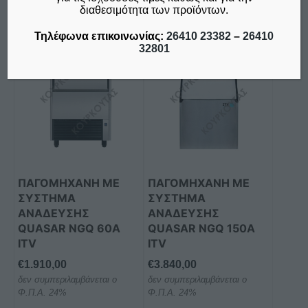
διαθεσιμότητα των προϊόντων.
Τηλέφωνα επικοινωνίας:
26410 23382
–
26410
32801
ΠΑΓΟΜΗΧΑΝΗ ΜΕ
ΠΑΓΟΜΗΧΑΝΗ ΜΕ
ΣΥΣΤΗΜΑ
ΣΥΣΤΗΜΑ
ΑΝΑΔΕΥΣΗΣ
ΑΝΑΔΕΥΣΗΣ
QUASAR NGQ 60A
QUASAR NGQ 150A
ITV
ITV
€
1.910,00
€
3.840,00
δεν συμπεριλαμβάνεται ο
δεν συμπεριλαμβάνεται ο
Φ.Π.Α. 24%
Φ.Π.Α. 24%