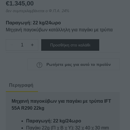
€
1.345,00
δεν συμπεριλαμβάνεται ο Φ.Π.Α. 24%
Παραγωγή:
22 kg/24ωρο
Μηχανή παγοκύβων κατάλληλη για παγάκι με τρύπα
−
+
Προσθήκη στο καλάθι
Μηχανή
παγοκύβων
για
Ρωτήστε μας για αυτό το προϊόν
παγάκι
με
τρύπα
Περιγραφή
IFT
55A
Μηχανή παγοκύβων για παγάκι με τρύπα IFT
R290
55A R290 22kg
22kg
ποσότητα
Παραγωγή: 22 kg/24ωρο
Παγάκι 22g (Π χ Β χ Υ): 32 χ 40 χ 30 mm