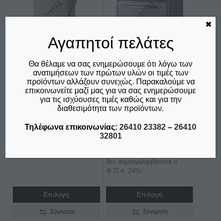
το
το
προϊόν
προϊόν
✖
έχει
έχει
Αγαπητοί πελάτες
πολλαπλές
πολλαπλές
παραλλαγές.
παραλλαγές.
Θα θέλαμε να σας ενημερώσουμε ότι λόγω των
Οι
Οι
ανατιμήσεων των πρώτων υλών οι τιμές των
επιλογές
επιλογές
προϊόντων αλλάζουν συνεχώς. Παρακαλούμε να
μπορούν
μπορούν
επικοινωνείτε μαζί μας για να σας ενημερώσουμε
ΠΛΥΝΤΗΡΙΟ
ΠΛΥΝΤΗΡΙΟ
για τις ισχύουσες τιμές καθώς και για την
να
να
ΠΟΤΗΡΙΩΝ-ΠΙΑΤΩΝ
ΠΟΤΗΡΙΩΝ-ΠΙΑΤΩΝ
διαθεσιμότητα των προϊόντων.
επιλεγούν
επιλεγούν
ALFA 1510
Ε600 ALFA
στη
στη
ΧΑΜΗΛΗΣ
Τηλέφωνα επικοινωνίας:
26410 23382
–
26410
Price
€
2.680,00
–
€
2.760,00
ΚΑΤΑΝΑΛΩΣΗΣ
σελίδα
σελίδα
32801
δεν συμπεριλαμβάνεται ο
range:
του
του
Φ.Π.Α. 24%
€
2.060,00
€2.680,00
προϊόντος
προϊόντος
δεν συμπεριλαμβάνεται ο
through
Φ.Π.Α. 24%
€2.760,00
Επιλογή
Επιλογή
Σύγκριση
Σύγκριση