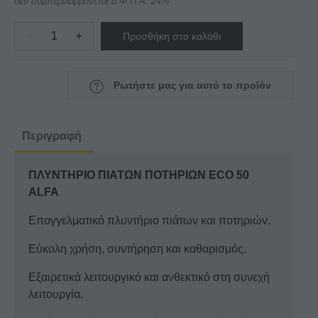
δεν συμπεριλαμβάνεται ο Φ.Π.Α. 24%
−
+
Προσθήκη στο καλάθι
ΠΛΥΝΤΗΡΙΟ
ΠΙΑΤΩΝ
ΠΟΤΗΡΙΩΝ
Ρωτήστε μας για αυτό το προϊόν
ECO
50
ALFA
Περιγραφή
ποσότητα
ΠΛΥΝΤΗΡΙΟ ΠΙΑΤΩΝ ΠΟΤΗΡΙΩΝ ECO 50
ALFA
Επαγγελματικό πλυντήριο πιάτων και ποτηριών.
Εύκολη χρήση, συντήρηση και καθαρισμός.
Εξαιρετικά λειτουργικό και ανθεκτικό στη συνεχή
λειτουργία.