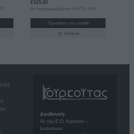
€
325,00
24%
δεν συμπεριλαμβάνεται ο Φ.Π.Α. 24%
Προσθήκη στο καλάθι
Σύγκριση
ΕΥΕΣ
ΙΑ
ΩΝ
Διεύθυνση:
4o χλμ Ε.Ο. Αγρινίου –
Ιωαννίνων
Ν