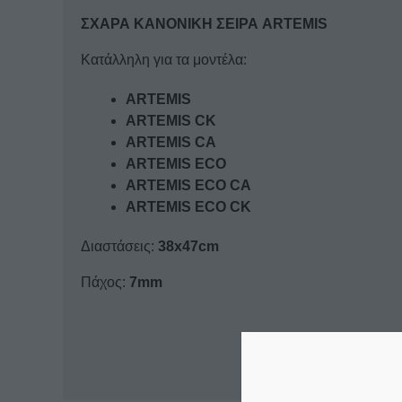
ΣΧΑΡΑ ΚΑΝONIKH ΣΕΙΡΑ ARTEMIS
Κατάλληλη για τα μοντέλα:
ARTEMIS
ARTEMIS CK
ARTEMIS CA
ARTEMIS ECO
ARTEMIS ECO CA
ARTEMIS ECO CK
Διαστάσεις:
38x47cm
Πάχος:
7mm