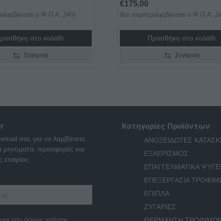
€
175,00
ιλαμβάνεται ο Φ.Π.Α. 24%
δεν συμπεριλαμβάνεται ο Φ.Π.Α. 
ροσθήκη στο καλάθι
Προσθήκη στο καλάθι
Σύγκριση
Σύγκριση
r
Κατηγορίες Προϊόντων
 email σας για να λαμβάνετε
ΑΝΟΞΕΙΔΩΤΕΣ ΚΑΤΑΣΚ
ά μηνύματα, προσφορές και
ΕΞΑΕΡΙΣΜΟΣ
 εταιρίας.
ΕΠΑΓΓΕΛΜΑΤΙΚΑ ΨΥΓΕ
ΕΠΕΞΕΡΓΑΣΙΑ ΤΡΟΦΙΜ
ΕΠΙΠΛΑ
ΖΥΓΑΡΙΕΣ
μαι του όρους χρήσης
ΘΕΡΜΑΝΣΗ ΤΡΟΦΙΜΩ