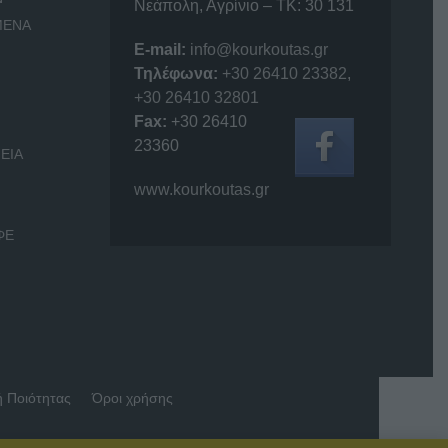
Νεάπολη, Αγρίνιο – ΤΚ: 30 131
ΜΕΝΑ
E-mail:
info@kourkoutas.gr
Τηλέφωνα:
+30 26410 23382
,
+30 26410 32801
Fax:
+30 26410
23360
ΕΙΑ
www.kourkoutas.gr
ΦΕ
ή Ποιότητας
Όροι χρήσης