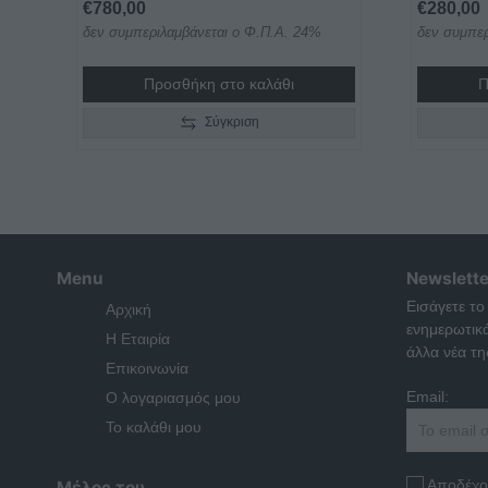
€
780,00
€
280,00
δεν συμπεριλαμβάνεται ο Φ.Π.Α. 24%
δεν συμπερ
Προσθήκη στο καλάθι
Π
Σύγκριση
Menu
Newslette
Εισάγετε το
Αρχική
ενημερωτικ
Η Εταιρία
άλλα νέα της
Επικοινωνία
Email:
Ο λογαριασμός μου
Το καλάθι μου
Αποδέχο
Μέλος του