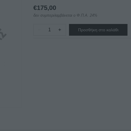
€
175,00
δεν συμπεριλαμβάνεται ο Φ.Π.Α. 24%
−
+
Προσθήκη στο καλάθι
ΣΧΑΡΑ
KANONIKH
ΣΕΙΡΑ
ARTEMIS
ποσότητα