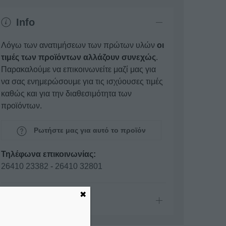
Info
Λόγω των ανατιμήσεων των πρώτων υλών
οι
τιμές των προϊόντων αλλάζουν συνεχώς
.
Παρακαλούμε να επικοινωνείτε μαζί μας για
να σας ενημερώσουμε για τις ισχύουσες τιμές
καθώς και για την διαθεσιμότητα των
προϊόντων.
Ρωτήστε μας για αυτό το προϊόν
Τηλέφωνα επικοινωνίας:
26410 23382
-
26410 32801
✖
Επικοινωνία