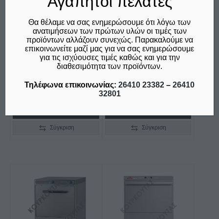
Αγαπητοί πελάτες
Θα θέλαμε να σας ενημερώσουμε ότι λόγω των
ΚΑΤΑΙΩΝΙΣΤΗΡΑΣ
ΠΛΥΝΤΗΡΙΟ
ανατιμήσεων των πρώτων υλών οι τιμές των
προϊόντων αλλάζουν συνεχώς. Παρακαλούμε να
463054 FRICOSMOS
ΣΚΕΥΩΝ-ΔΙΣΚΩΝ
επικοινωνείτε μαζί μας για να σας ενημερώσουμε
KAR
GL850 ALFA
για τις ισχύουσες τιμές καθώς και για την
διαθεσιμότητα των προϊόντων.
€
180,00
€
5.500,00
δεν συμπεριλαμβάνεται ο
δεν συμπεριλαμβάνεται ο
Τηλέφωνα επικοινωνίας:
26410 23382
–
26410
Φ.Π.Α. 24%
Φ.Π.Α. 24%
32801
Προσθήκη στο καλάθι
Προσθήκη στο καλάθι
Σύγκριση
Σύγκριση
Αυτό
Αυτό
το
το
προϊόν
προϊόν
έχει
έχει
πολλαπλές
πολλαπλές