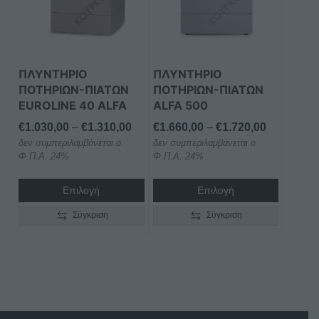
παραλλαγές.
παραλλαγές.
Οι
Οι
επιλογές
επιλογές
μπορούν
μπορούν
ΠΛΥΝΤΗΡΙΟ
ΠΛΥΝΤΗΡΙΟ
να
να
ΠΟΤΗΡΙΩΝ-ΠΙΑΤΩΝ
ΠΟΤΗΡΙΩΝ-ΠΙΑΤΩΝ
επιλεγούν
επιλεγούν
EUROLINE 40 ALFA
ALFA 500
στη
στη
Price
Price
€
1.030,00
–
€
1.310,00
€
1.660,00
–
€
1.720,00
σελίδα
σελίδα
δεν συμπεριλαμβάνεται ο
range:
δεν συμπεριλαμβάνεται ο
range:
του
του
Φ.Π.Α. 24%
Φ.Π.Α. 24%
€1.030,00
€1.660,00
προϊόντος
προϊόντος
through
through
Επιλογή
Επιλογή
€1.310,00
€1.720,00
Σύγκριση
Σύγκριση