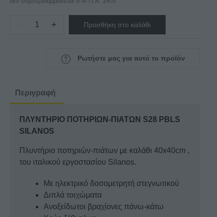
δεν συμπεριλαμβάνεται ο Φ.Π.Α. 24%
−
+
Προσθήκη στο καλάθι
ΠΛΥΝΤΗΡΙΟ
ΠΟΤΗΡΙΩΝ-
ΠΙΑΤΩΝ
Ρωτήστε μας για αυτό το προϊόν
S28
PBLS
SILANOS
Περιγραφή
ποσότητα
ΠΛΥΝΤΗΡΙΟ ΠΟΤΗΡΙΩΝ-ΠΙΑΤΩΝ S28 PBLS
SILANOS
Πλυντήριο ποτηριών-πιάτων με καλάθι 40x40cm ,
του ιταλικού εργοστασίου Silanos.
Με ηλεκτρικό δοσομετρητή στεγνωτικού
Διπλά τοιχώματα
Ανοξείδωτοι βραχίονες πάνω-κάτω