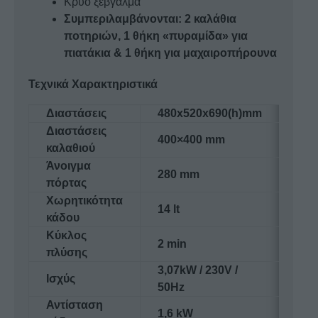
Κρύο ξέβγαλμα
Συμπεριλαμβάνονται: 2 καλάθια
ποτηριών, 1 θήκη «πυραμίδα» για
πιατάκια & 1 θήκη για μαχαιροπήρουνα
Τεχνικά Χαρακτηριστικά
Διαστάσεις
480x520x690(h)mm
Διαστάσεις
400×400 mm
καλαθιού
Άνοιγμα
280 mm
πόρτας
Χωρητικότητα
14 lt
κάδου
Κύκλος
2 min
πλύσης
3,07kW / 230V /
Ισχύς
50Hz
Αντίσταση
1,6 kW