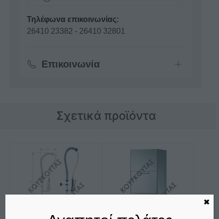
Τηλέφωνα επικοινωνίας:
26410 23382
-
26410 32801
Επικοινωνία
Σχετικά προϊόντα
✖